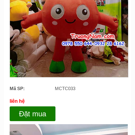
Mã SP:
MCTC033
liên hệ
Đặt mua