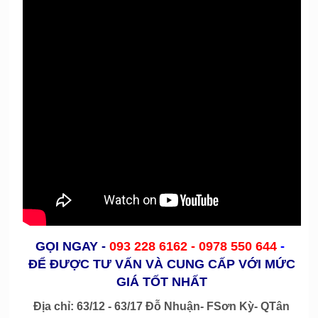
GỌI NGAY
-
093 228 6162 -
0978 550 644
-
ĐỂ ĐƯỢC TƯ VẤN VÀ CUNG CẤP VỚI MỨC
GIÁ TỐT NHẤT
Địa chỉ: 63/12 - 63/17 Đỗ Nhuận- FSơn Kỳ- QTân