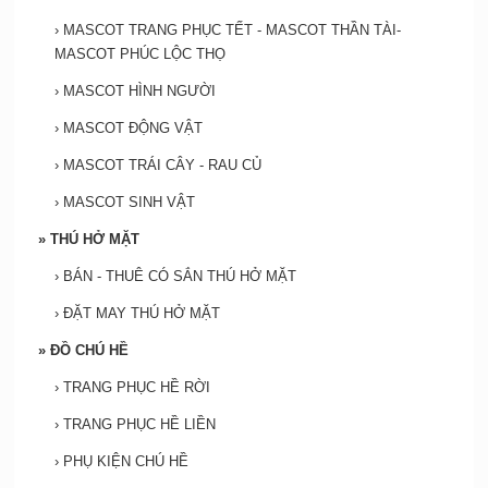
›
MASCOT TRANG PHỤC TẾT - MASCOT THẦN TÀI-
MASCOT PHÚC LỘC THỌ
›
MASCOT HÌNH NGƯỜI
›
MASCOT ĐỘNG VẬT
›
MASCOT TRÁI CÂY - RAU CỦ
›
MASCOT SINH VẬT
»
THÚ HỞ MẶT
›
BÁN - THUÊ CÓ SẮN THÚ HỞ MẶT
›
ĐẶT MAY THÚ HỞ MẶT
»
ĐỒ CHÚ HỀ
›
TRANG PHỤC HỀ RỜI
›
TRANG PHỤC HỀ LIỀN
›
PHỤ KIỆN CHÚ HỀ