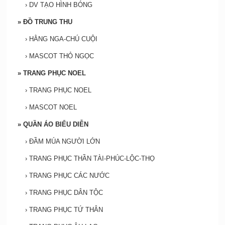
›
DV TẠO HÌNH BÓNG
»
ĐỒ TRUNG THU
›
HẰNG NGA-CHÚ CUỘI
›
MASCOT THỎ NGỌC
»
TRANG PHỤC NOEL
›
TRANG PHỤC NOEL
›
MASCOT NOEL
»
QUẦN ÁO BIỂU DIỄN
›
ĐẦM MÚA NGƯỜI LỚN
›
TRANG PHỤC THẦN TÀI-PHÚC-LỘC-THỌ
›
TRANG PHỤC CÁC NƯỚC
›
TRANG PHỤC DÂN TỘC
›
TRANG PHỤC TỨ THÂN