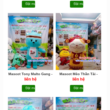
Đặt mua
Đặt mua
Mascot Tony Malto Gang -
Mascot Mèo Thần Tài -
MCHOI054
MCHOI053
liên hệ
liên hệ
Đặt mua
Đặt mua