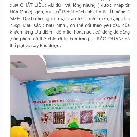
quạt CHẤT LIỆU: vải dù , vải lông nhung ( được nhập từ
Hàn Quốc), gòn, mút xỐP,chất cách nhiệt mặc ÍT nóng. \
SIZE: Dành cho người mặc cao từ 1m55-1m75, nặng đến
75kg. Màu sắc : như hình , có thể đổi theo yêu cầu của
khách hàng Ưu điểm : dễ mặc, hoạt náo , cử động dễ dàng
,sản phẩm có thể nhìn rõ từ bên trong,.... BẢO QUẢN: có
thể giặt và sấy khô được.