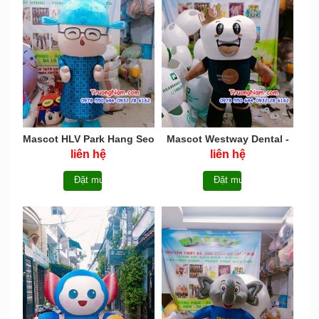
Mascot HLV Park Hang Seo
Mascot Westway Dental -
mặc áo dài gấm -
MASCOT răng Westway
liên hệ
liên hệ
MCHOI052
Dental - MCHOI051
Đặt mua
Đặt mua