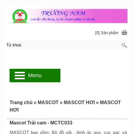
[0] Sản phẩm
Menu
Trang chủ
»
MASCOT
»
MASCOT HƠI
»
MASCOT
HƠI
Mascot Trái cam - MCTC033
MASCOT bao gồm: Bộ đồ vải , bình ác quy, cục sạc và