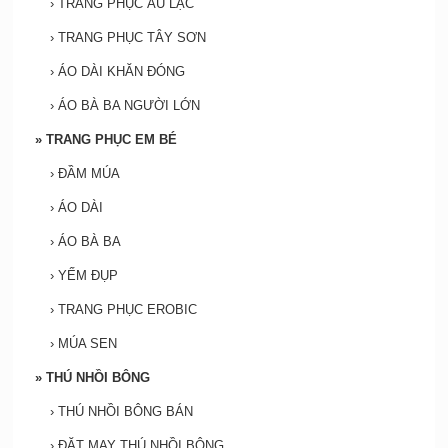
›
TRANG PHỤC ÂU LẠC
›
TRANG PHỤC TÂY SƠN
›
ÁO DÀI KHĂN ĐÓNG
›
ÁO BÀ BA NGƯỜI LỚN
»
TRANG PHỤC EM BÉ
›
ĐẦM MÚA
›
ÁO DÀI
›
ÁO BÀ BA
›
YẾM ĐỤP
›
TRANG PHỤC EROBIC
›
MÚA SEN
»
THÚ NHỒI BÔNG
›
THÚ NHỒI BÔNG BÁN
›
ĐẶT MAY THÚ NHỒI BÔNG