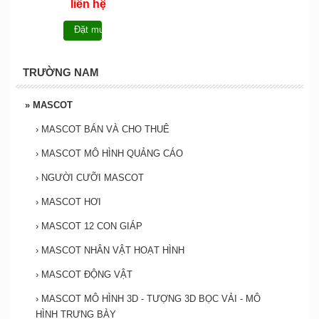
dẩn mặc Mascot Voi
liên hệ
Chang - MCHOI048
Đặt mua
TRƯỜNG NAM
»
MASCOT
›
MASCOT BÁN VÀ CHO THUÊ
›
MASCOT MÔ HÌNH QUẢNG CÁO
›
NGƯỜI CƯỠI MASCOT
›
MASCOT HƠI
›
MASCOT 12 CON GIÁP
›
MASCOT NHÂN VẬT HOẠT HÌNH
›
MASCOT ĐỘNG VẬT
›
MASCOT MÔ HÌNH 3D - TƯỢNG 3D BỌC VẢI - MÔ
HÌNH TRƯNG BÀY