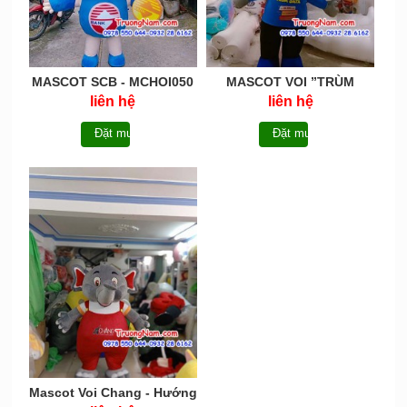
MASCOT SCB - MCHOI050
MASCOT VOI ”TRÙM
DATA” - Mascot Elephants
liên hệ
liên hệ
Mobifone TRÙM DATA -
MCHOI049
Đặt mua
Đặt mua
Mascot Voi Chang - Hướng