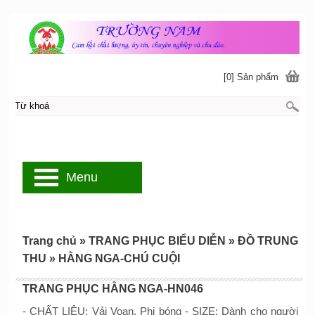
[0] Sản phẩm
Menu
Trang chủ
»
TRANG PHỤC BIỂU DIỄN
»
ĐỒ TRUNG
THU
»
HẰNG NGA-CHÚ CUỘI
TRANG PHỤC HẰNG NGA-HN046
- CHẤT LIỆU: Vải Voan, Phi bóng - SIZE: Dành cho người