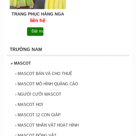
TRANG PHỤC HẰNG NGA
EM BÉ-HNEB004
liên hệ
Đặt mua
TRƯỜNG NAM
»
MASCOT
›
MASCOT BÁN VÀ CHO THUÊ
›
MASCOT MÔ HÌNH QUẢNG CÁO
›
NGƯỜI CƯỠI MASCOT
›
MASCOT HƠI
›
MASCOT 12 CON GIÁP
›
MASCOT NHÂN VẬT HOẠT HÌNH
›
MASCOT ĐỘNG VẬT