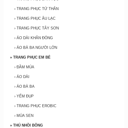
›
TRANG PHỤC TỨ THÂN
›
TRANG PHỤC ÂU LẠC
›
TRANG PHỤC TÂY SƠN
›
ÁO DÀI KHĂN ĐÓNG
›
ÁO BÀ BA NGƯỜI LỚN
»
TRANG PHỤC EM BÉ
›
ĐẦM MÚA
›
ÁO DÀI
›
ÁO BÀ BA
›
YẾM ĐỤP
›
TRANG PHỤC EROBIC
›
MÚA SEN
»
THÚ NHỒI BÔNG