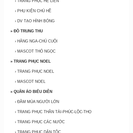
›
TRANG PHỤC HỀ LIỀN
›
PHỤ KIỆN CHÚ HỀ
›
DV TẠO HÌNH BÓNG
»
ĐỒ TRUNG THU
›
HẰNG NGA-CHÚ CUỘI
›
MASCOT THỎ NGỌC
»
TRANG PHỤC NOEL
›
TRANG PHỤC NOEL
›
MASCOT NOEL
»
QUẦN ÁO BIỂU DIỄN
›
ĐẦM MÚA NGƯỜI LỚN
›
TRANG PHỤC THẦN TÀI-PHÚC-LỘC-THỌ
›
TRANG PHỤC CÁC NƯỚC
›
TRANG PHỤC DÂN TỘC