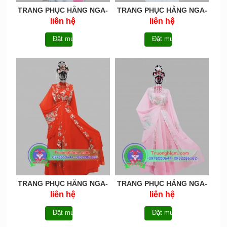
TRANG PHỤC HẰNG NGA-
TRANG PHỤC HẰNG NGA-
HN050
HN049
liên hệ
liên hệ
Đặt mua
Đặt mua
TRANG PHỤC HẰNG NGA-
TRANG PHỤC HẰNG NGA-
HN048
HN047
liên hệ
liên hệ
Đặt mua
Đặt mua