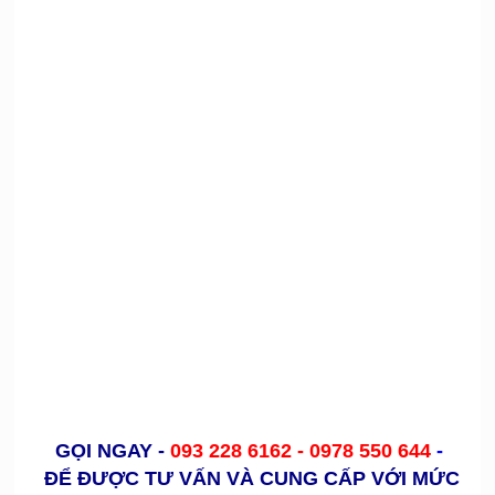
nga, xưởng may trang phục biểu diễn, xưởng may đồ
hằng nga chú cuội giá rẻ, thuê trang phục hang nga chú
cượi ở đâu, mua trang phục hằng nga chú cuội ở đâu,
do hang nga chu cuoi. Ban –trang-phuc-hang-nga-chu-
cuoi,hằng nga em bé, chú cuội em bé, đồ hằng nga ở hồ
chí minh , bán và cho thuê trang phụ hang nga chú cuội
ở hồ chí minh, trang phục biểu diễn, mascot thỏ hồng,
trang phục thỏ , trang phục rằm trung thu, trang phục
thỏ , trang phục chị hằng chú cuội,
GỌI NGAY
-
093 228 6162 -
0978 550 644
-
ĐỂ ĐƯỢC TƯ VẤN VÀ CUNG CẤP VỚI MỨC