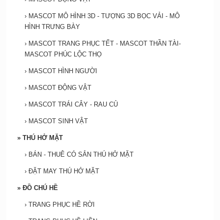
›
MASCOT MÔ HÌNH 3D - TƯỢNG 3D BỌC VẢI - MÔ
HÌNH TRƯNG BÀY
›
MASCOT TRANG PHỤC TẾT - MASCOT THẦN TÀI-
MASCOT PHÚC LỘC THỌ
›
MASCOT HÌNH NGƯỜI
›
MASCOT ĐỘNG VẬT
›
MASCOT TRÁI CÂY - RAU CỦ
›
MASCOT SINH VẬT
»
THÚ HỞ MẶT
›
BÁN - THUÊ CÓ SẮN THÚ HỞ MẶT
›
ĐẶT MAY THÚ HỞ MẶT
»
ĐỒ CHÚ HỀ
›
TRANG PHỤC HỀ RỜI