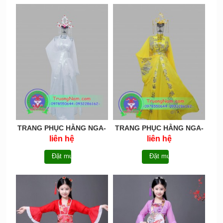
TRANG PHỤC HẰNG NGA-
TRANG PHỤC HẰNG NGA-
HN045
HN044
liên hệ
liên hệ
Đặt mua
Đặt mua