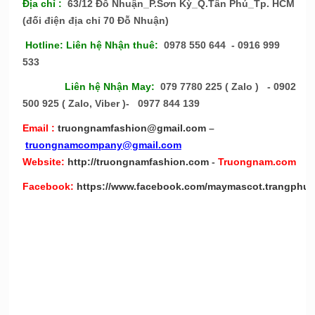
Địa chỉ :
63/12 Đỗ Nhuận_P.Sơn Kỳ_Q.Tân Phú_Tp. HCM
(đối điện địa chỉ 70 Đỗ Nhuận)
Hotline: Liên hệ Nhận thuê:
0978 550 644 - 0916 999
533
Liên hệ Nhận May:
079 7780 225 ( Zalo ) - 0902
500 925 ( Zalo, Viber )- 0977 844 139
Email :
truongnamfashion@gmail.com
–
truongnamcompany@gmail.com
Website:
http://truongnamfashion.com
-
Truongnam.com
Facebook:
https://www.facebook.com/maymascot.trangphuc
Tag: trang phục hằng nga chú cuội, trang phuc hang
nga chu cuoi, bán trang phục chú cuội, cho thuê trang
phục chú cuội, bán trang phục hang nga , cho thuê
trang phục hằng nga, bán và cho thuê trang phục hằng