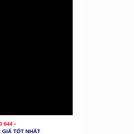
0 644
-
 GIÁ TỐT NHẤT