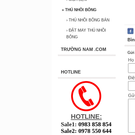
»
THÚ NHỒI BÔNG
›
THÚ NHỒI BÔNG BÁN
›
ĐẶT MAY THÚ NHỒI
BÔNG
Bìn
TRƯỜNG NAM .COM
Gửi
Họ
HOTLINE
Điệ
Gửi
HOTLINE:
Sale1:
0983 858 854
Sale2: 0978 550 644