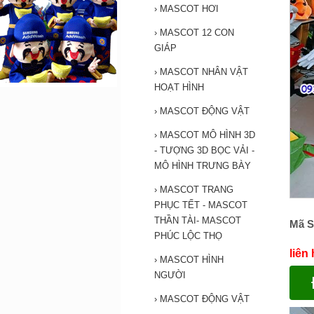
›
MASCOT HƠI
›
MASCOT 12 CON
GIÁP
›
MASCOT NHÂN VẬT
HOẠT HÌNH
›
MASCOT ĐỘNG VẬT
›
MASCOT MÔ HÌNH 3D
- TƯỢNG 3D BỌC VẢI -
MÔ HÌNH TRƯNG BÀY
›
MASCOT TRANG
PHỤC TẾT - MASCOT
THẦN TÀI- MASCOT
Mã S
PHÚC LỘC THỌ
liên
›
MASCOT HÌNH
NGƯỜI
›
MASCOT ĐỘNG VẬT