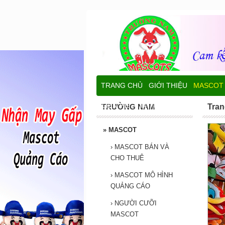
TRANG CHỦ
GIỚI THIỆU
MASCOT
LIÊN HỆ
TIN TỨC
TRƯỜNG NAM
Tran
»
MASCOT
›
MASCOT BÁN VÀ
CHO THUÊ
›
MASCOT MÔ HÌNH
QUẢNG CÁO
›
NGƯỜI CƯỠI
MASCOT