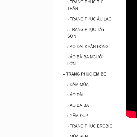
›
TRANG PHỤC TỨ
THÂN
›
TRANG PHỤC ÂU LẠC
›
TRANG PHỤC TÂY
SƠN
›
ÁO DÀI KHĂN ĐÓNG
›
ÁO BÀ BA NGƯỜI
LỚN
»
TRANG PHỤC EM BÉ
›
ĐẦM MÚA
›
ÁO DÀI
›
ÁO BÀ BA
›
YẾM ĐỤP
›
TRANG PHỤC EROBIC
›
MÚA SEN