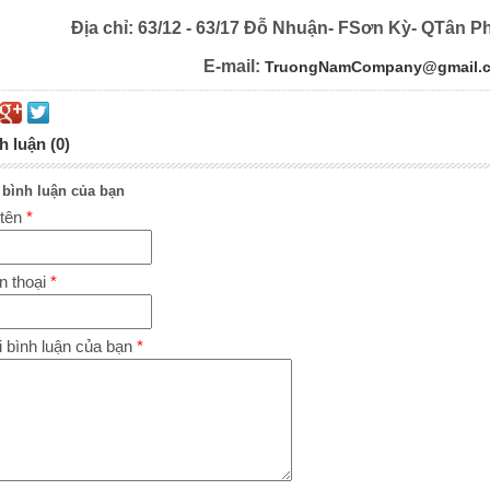
Địa chỉ: 63/12 - 63/17 Đỗ Nhuận- FSơn Kỳ- QTân P
E-mail:
TruongNamCompany@gmail.
h luận (0)
 bình luận của bạn
 tên
*
n thoại
*
 bình luận của bạn
*