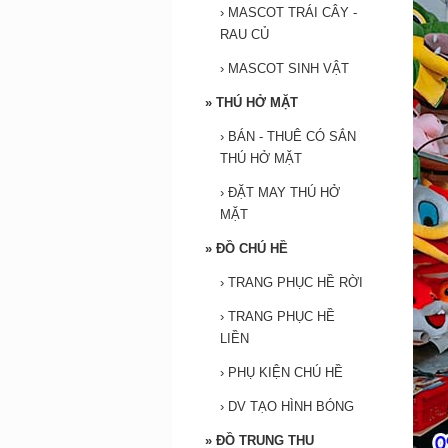
›
MASCOT TRÁI CÂY -
RAU CỦ
›
MASCOT SINH VẬT
»
THÚ HỞ MẶT
›
BÁN - THUÊ CÓ SẮN
THÚ HỞ MẶT
›
ĐẶT MAY THÚ HỞ
MẶT
»
ĐỒ CHÚ HỀ
›
TRANG PHỤC HỀ RỜI
›
TRANG PHỤC HỀ
LIỀN
›
PHỤ KIỆN CHÚ HỀ
›
DV TẠO HÌNH BÓNG
»
ĐỒ TRUNG THU