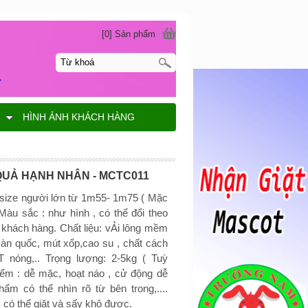
[0] Sản phẩm
G
HÌNH ẢNH KHÁCH HÀNG
UẢ HẠNH NHÂN - MCTC011
 size người lớn từ 1m55- 1m75 ( Mặc
Màu sắc : như hình , có thể đổi theo
 khách hàng. Chất liệu: vẢi lông mềm
àn quốc, mút xốp,cao su , chất cách
T nóng,.. Trọng lượng: 2-5kg ( Tuỳ
ểm : dễ mặc, hoạt náo , cử động dễ
hẩm có thể nhìn rõ từ bên trong,....
ó thể giặt và sấy khô được.