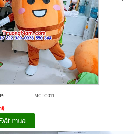
P:
MCTC011
 hệ
Đặt mua