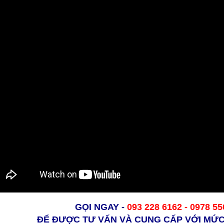
GỌI NGAY
-
093 228 6162 -
0978 55
ĐỂ ĐƯỢC TƯ VẤN VÀ CUNG CẤP VỚI MỨC