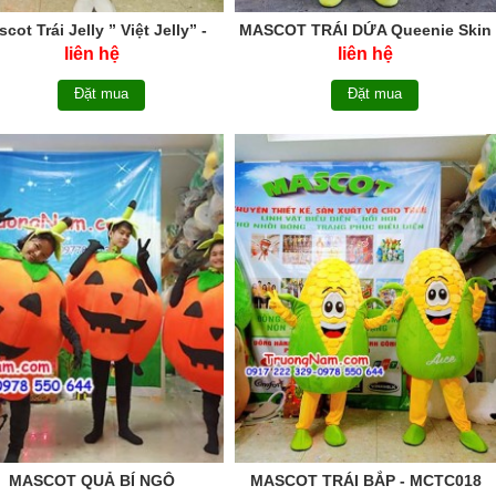
cot Trái Jelly ” Việt Jelly” -
MASCOT TRÁI DỨA Queenie Skin
MCTC022
- Mascot Pineapple Queenie Skin -
liên hệ
liên hệ
MCTC021
Đặt mua
Đặt mua
MASCOT QUẢ BÍ NGÔ
MASCOT TRÁI BẮP - MCTC018