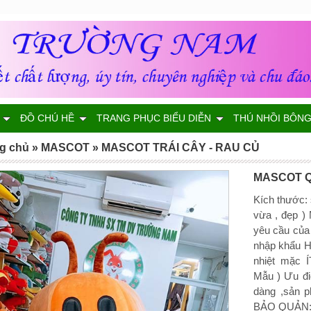
ĐỒ CHÚ HỀ
TRANG PHỤC BIỂU DIỄN
THÚ NHỒI BÔN
g chủ
»
MASCOT
»
MASCOT TRÁI CÂY - RAU CỦ
MASCOT Q
Kích thước:
vừa , đẹp ) 
yêu cầu của
nhập khẩu H
nhiệt mặc Í
Mẫu ) Ưu đi
dàng ,sản p
BẢO QUẢN: c