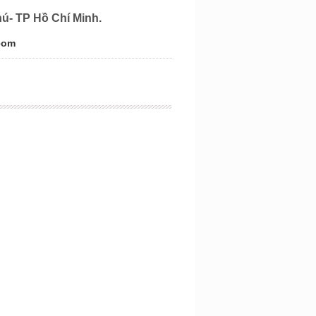
hú- TP Hồ Chí Minh.
com