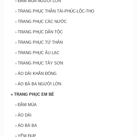
›
ĐẦM MÚA NGƯỜI LỚN
›
TRANG PHỤC THẦN TÀI-PHÚC-LỘC-THỌ
›
TRANG PHỤC CÁC NƯỚC
›
TRANG PHỤC DÂN TỘC
›
TRANG PHỤC TỨ THÂN
›
TRANG PHỤC ÂU LẠC
›
TRANG PHỤC TÂY SƠN
›
ÁO DÀI KHĂN ĐÓNG
›
ÁO BÀ BA NGƯỜI LỚN
»
TRANG PHỤC EM BÉ
›
ĐẦM MÚA
›
ÁO DÀI
›
ÁO BÀ BA
›
YẾM ĐỤP