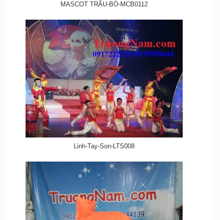
MASCOT TRÂU-BÒ-MCB0112
Linh-Tay-Son-LTS008