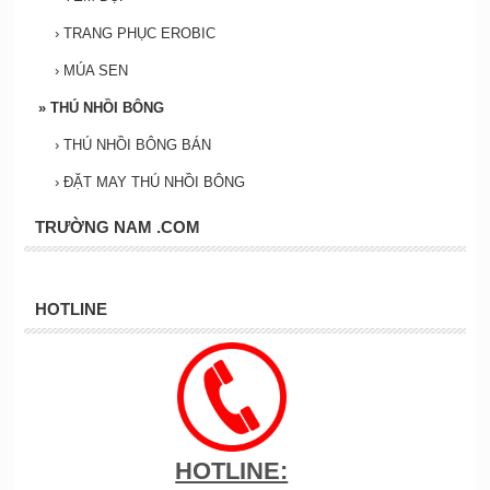
›
TRANG PHỤC EROBIC
›
MÚA SEN
»
THÚ NHỒI BÔNG
›
THÚ NHỒI BÔNG BÁN
›
ĐẶT MAY THÚ NHỒI BÔNG
TRƯỜNG NAM .COM
HOTLINE
HOTLINE: