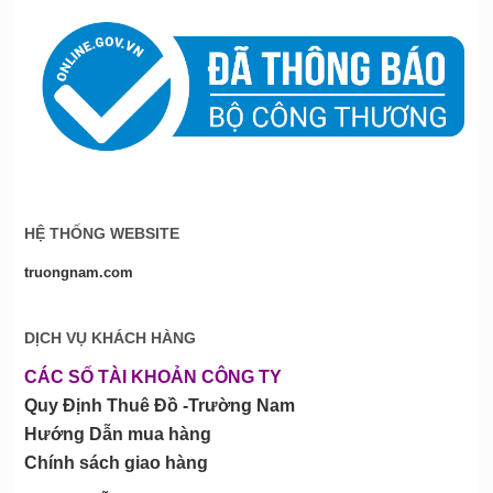
HỆ THỐNG WEBSITE
truongnam.com
DỊCH VỤ KHÁCH HÀNG
CÁC SỐ TÀI KHOẢN CÔNG TY
Quy Định Thuê Đồ -Trường Nam
Hướng Dẫn mua hàng
Chính sách giao hàng