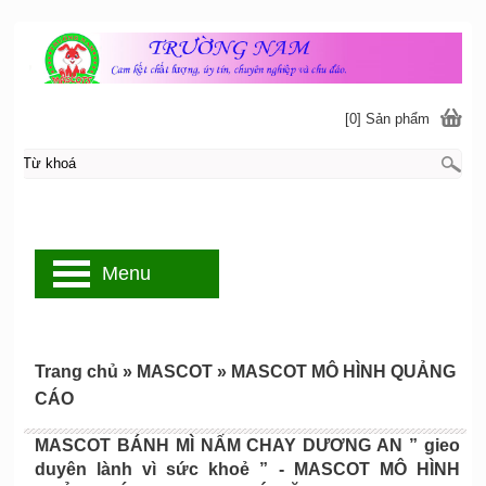
[0] Sản phẩm
Menu
Trang chủ
»
MASCOT
»
MASCOT MÔ HÌNH QUẢNG
CÁO
MASCOT BÁNH MÌ NẤM CHAY DƯƠNG AN ” gieo
duyên lành vì sức khoẻ ” - MASCOT MÔ HÌNH