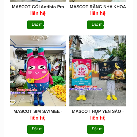
MASCOT GÓI Antibio Pro
MASCOT RĂNG NHA KHOA
Thực phẩm bảo vệ sức
ASIA ” ĐẾN LÀ ĐẸP - NỤ
liên hệ
liên hệ
khỏe - MAY MASCOT BAO
CƯỜI TOẢ SÁNG ” -
GÓI, MASCOT MÔ HÌNH
MCQC212
Đặt mua
Đặt mua
QUẢNG CÁO - MCQC213
MASCOT SIM SAYMEE -
MASCOT HỘP YẾN SÀO -
MASCOT NHÀ MẠNG GENZ
MASCOT HỘP CAPHE CQ
liên hệ
liên hệ
- MCQC211
SLIM - MASCOT MÔ HÌNH,
MASCOT HỘP - MCQC209
Đặt mua
Đặt mua