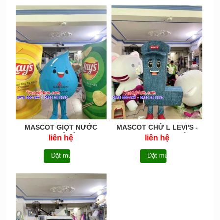
MASCOT GIỌT NƯỚC
MASCOT CHỬ L LEVI'S -
GARSONI - MÔ HÌNH GIỌT
MASCOT LOẠI CHỬ -
liên hệ
liên hệ
NƯỚC - MCQC208
MASCOT MÔ HÌNH QUẢNG
CÁO - MCQC207
Đặt mua
Đặt mua