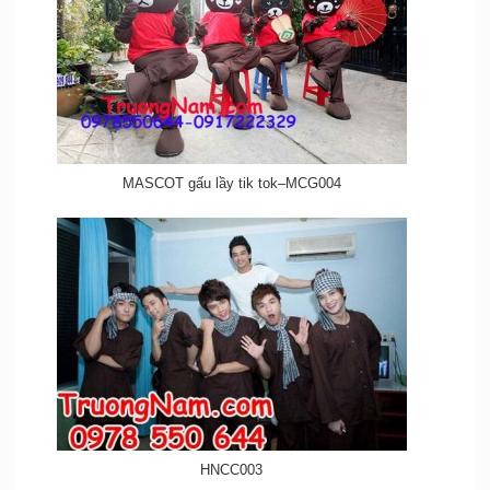
MASCOT gấu lầy tik tok–MCG004
HNCC003