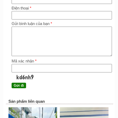
Điện thoại
*
Gửi bình luận của bạn
*
Mã xác nhận
*
Sản phẩm liên quan