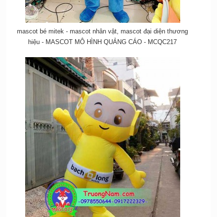
mascot bé mitek - mascot nhân vật, mascot đại diện thương
hiệu - MASCOT MÔ HÌNH QUẢNG CÁO - MCQC217