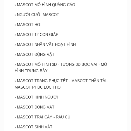
›
MASCOT MÔ HÌNH QUẢNG CÁO
›
NGƯỜI CƯỠI MASCOT
›
MASCOT HƠI
›
MASCOT 12 CON GIÁP
›
MASCOT NHÂN VẬT HOẠT HÌNH
›
MASCOT ĐỘNG VẬT
›
MASCOT MÔ HÌNH 3D - TƯỢNG 3D BỌC VẢI - MÔ
HÌNH TRƯNG BÀY
›
MASCOT TRANG PHỤC TẾT - MASCOT THẦN TÀI-
MASCOT PHÚC LỘC THỌ
›
MASCOT HÌNH NGƯỜI
›
MASCOT ĐỘNG VẬT
›
MASCOT TRÁI CÂY - RAU CỦ
›
MASCOT SINH VẬT