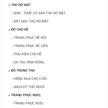
»
THÚ HỞ MẶT
›
BÁN - THUÊ CÓ SẮN THÚ HỞ MẶT
›
ĐẶT MAY THÚ HỞ MẶT
»
ĐỒ CHÚ HỀ
›
TRANG PHỤC HỀ RỜI
›
TRANG PHỤC HỀ LIỀN
›
PHỤ KIỆN CHÚ HỀ
›
DV TẠO HÌNH BÓNG
»
ĐỒ TRUNG THU
›
HẰNG NGA-CHÚ CUỘI
›
MASCOT THỎ NGỌC
»
TRANG PHỤC NOEL
›
TRANG PHỤC NOEL