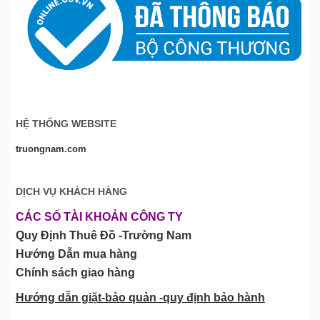
HỆ THỐNG WEBSITE
truongnam.com
DỊCH VỤ KHÁCH HÀNG
CÁC SỐ TÀI KHOẢN CÔNG TY
Quy Định Thuê Đồ -Trường Nam
Hướng Dẫn mua hàng
Chính sách giao hàng
Hướng dẫn giặt-bảo quản -quy định bảo hành