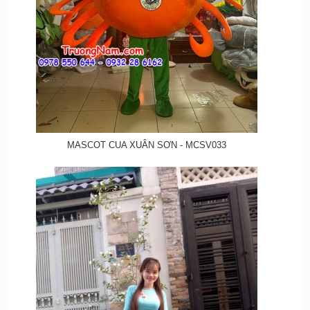
MASCOT CUA XUÂN SƠN - MCSV033