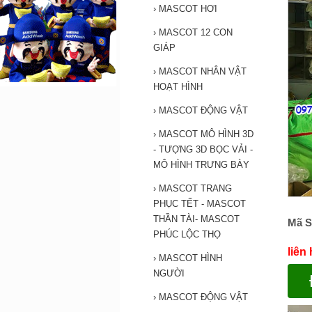
›
MASCOT HƠI
›
MASCOT 12 CON
GIÁP
›
MASCOT NHÂN VẬT
HOẠT HÌNH
›
MASCOT ĐỘNG VẬT
›
MASCOT MÔ HÌNH 3D
- TƯỢNG 3D BỌC VẢI -
MÔ HÌNH TRƯNG BÀY
›
MASCOT TRANG
PHỤC TẾT - MASCOT
THẦN TÀI- MASCOT
Mã S
PHÚC LỘC THỌ
liên
›
MASCOT HÌNH
NGƯỜI
›
MASCOT ĐỘNG VẬT