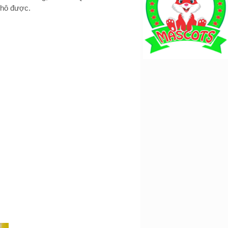
khô được.