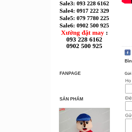
Sale3: 093 228 6162
Sale4: 0917 222 329
Sale5: 079 7780 225
Sale6: 0902 500 925
Xưởng đặt may
:
093 228 6162
0902 500 925
Bìn
FANPAGE
Gửi
Họ
Điệ
SẢN PHẨM
Gửi