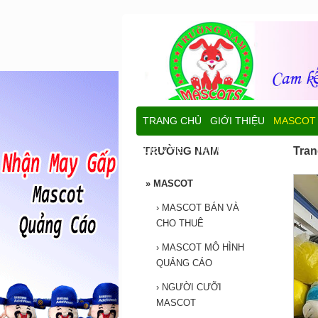
TRANG CHỦ
GIỚI THIỆU
MASCOT
LIÊN HỆ
TIN TỨC
TRƯỜNG NAM
Tran
»
MASCOT
›
MASCOT BÁN VÀ
CHO THUÊ
›
MASCOT MÔ HÌNH
QUẢNG CÁO
›
NGƯỜI CƯỠI
MASCOT