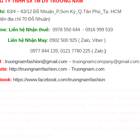
G TY TNHH SX TM DV TRƯỜNG NAM
chỉ:
63/4 – 63/12 Đỗ Nhuận_P.Sơn Kỳ_Q.Tân Phú_Tp. HCM
điện địa chỉ 70 Đỗ Nhuận)
ine:
Liên hệ Nhận thuê
:
0978 550 644 - 0916 999 533
Liên hệ Nhận May
:
0902 500 925 ( Zalo, Viber )
7 844 139, 0121 7780 225 ( Zalo
)
l
:
truongnamfashion@gmail.com
– truongnamcompany@gmail.com
ite
:
http://truongnamfashion.com
-
Truongnam.com
book
:
https://www.facebook.com/truongnamfashion
:
ban mascot
,
cho thue mascot
,
thiet ke mascot
,
cho thue mascot
,
Nhận
t gia re
,
Bán và cho thuê mascot thỏ giá rẻ
,
cho thuê đồ chú cuội
,
ch
iá rẻ
,
cho thue mascot tho
,
cho thue Mickey
,
cho thuê mascot
,
ban va 
thu giá rẻ
,
trang phuc trung thu gia re
,
cho thue do trung thu
,
mascots 
ascot bánh
,
mascot cá
,
mascot tom
,
mascot chai lọ
,
mascot hoạt hình
ón noel giá rẻ
,
bán nón noel
,
ông già noel
,
trang phục noel
,
mascot nh
mascot noel
,
mascot chó