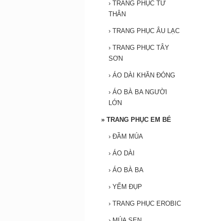
›
TRANG PHỤC TỨ
THÂN
›
TRANG PHỤC ÂU LẠC
›
TRANG PHỤC TÂY
SƠN
›
ÁO DÀI KHĂN ĐÓNG
›
ÁO BÀ BA NGƯỜI
LỚN
»
TRANG PHỤC EM BÉ
›
ĐẦM MÚA
›
ÁO DÀI
›
ÁO BÀ BA
›
YẾM ĐỤP
›
TRANG PHỤC EROBIC
›
MÚA SEN