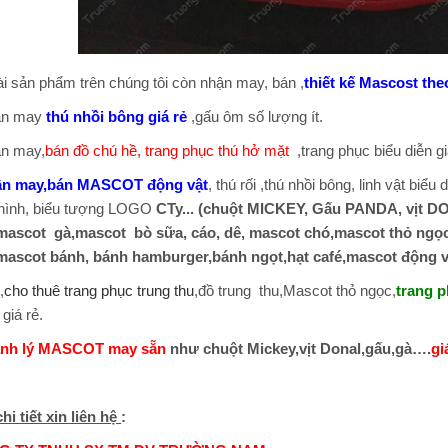
 sản phẩm trên chúng tôi còn nhận may, bán ,
thiết kế Mascost the
ận may
thú nhồi bông giá rẻ
,gấu ôm số lượng ít.
n may,
bán đồ chú hề, trang phục thú hở mặt
,trang phục biểu diễn 
n may,bán MASCOT động vật
, thú rối ,thú nhồi bông, linh vật biểu
 hình, biểu tượng LOGO
CTy... (chuột MICKEY, Gấu PANDA, vịt 
mascot gà,mascot bò sữa, cáo, dê, mascot chó,mascot thỏ ngọc,ma
mascot bánh, bánh hamburger,bánh ngọt,hạt café,mascot động vật
,
cho thuê trang phục trung thu
,đồ trung thu,Mascot thỏ ngọc,
trang 
giá rẻ.
nh lý MASCOT may sẵn
như chuột Mickey,vịt Donal,gấu,gà….
gi
hi tiết xin liên hệ
: