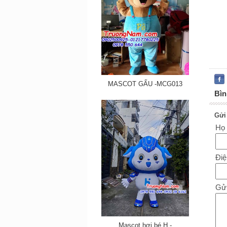
MASCOT GẤU -MCG013
Bìn
Gửi
Họ
Điệ
Gửi
Mascot hơi bé H -