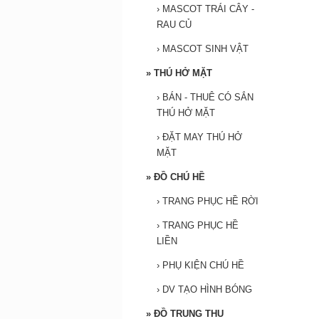
›
MASCOT TRÁI CÂY -
RAU CỦ
›
MASCOT SINH VẬT
»
THÚ HỞ MẶT
›
BÁN - THUÊ CÓ SẮN
THÚ HỞ MẶT
›
ĐẶT MAY THÚ HỞ
MẶT
»
ĐỒ CHÚ HỀ
›
TRANG PHỤC HỀ RỜI
›
TRANG PHỤC HỀ
LIỀN
›
PHỤ KIỆN CHÚ HỀ
›
DV TẠO HÌNH BÓNG
»
ĐỒ TRUNG THU