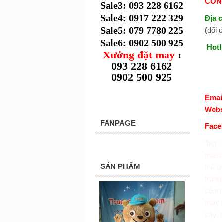
CÔN
Sale3: 093 228 6162
Sale4: 0917 222 329
Địa 
Sale5: 079 7780 225
(
đối 
Sale6: 0902 500 925
Hotl
Xưởng đặt may
:
093 228 6162
0902 500 925
097
Emai
Webs
FANPAGE
Face
Tag 
masco
SẢN PHẨM
thỏ g
trung 
củ
,
m
may n
cây
,