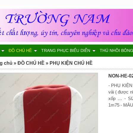
ĐỒ CHÚ HỀ
TRANG PHỤC BIỂU DIỄN
THÚ NHỒI BÔN
g chủ
»
ĐỒ CHÚ HỀ
»
PHỤ KIỆN CHÚ HỀ
NON-HE-0
- PHỤ KIỆN
vải ( được 
xốp … - SI
1m75 - MÀU