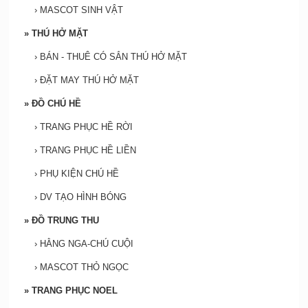
›
MASCOT SINH VẬT
»
THÚ HỞ MẶT
›
BÁN - THUÊ CÓ SẮN THÚ HỞ MẶT
›
ĐẶT MAY THÚ HỞ MẶT
»
ĐỒ CHÚ HỀ
›
TRANG PHỤC HỀ RỜI
›
TRANG PHỤC HỀ LIỀN
›
PHỤ KIỆN CHÚ HỀ
›
DV TẠO HÌNH BÓNG
»
ĐỒ TRUNG THU
›
HẰNG NGA-CHÚ CUỘI
›
MASCOT THỎ NGỌC
»
TRANG PHỤC NOEL