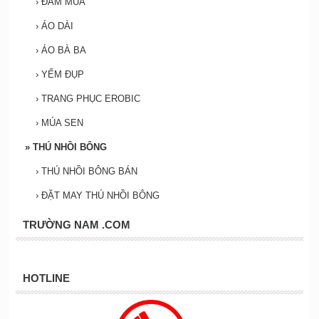
›
ĐẦM MÚA
›
ÁO DÀI
›
ÁO BÀ BA
›
YẾM ĐỤP
›
TRANG PHỤC EROBIC
›
MÚA SEN
»
THÚ NHỒI BÔNG
›
THÚ NHỒI BÔNG BÁN
›
ĐẶT MAY THÚ NHỒI BÔNG
TRƯỜNG NAM .COM
HOTLINE