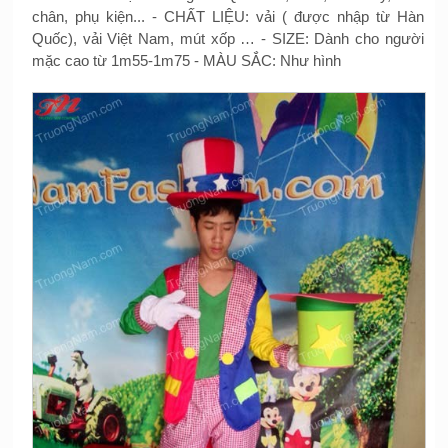
chân, phụ kiện... - CHẤT LIỆU: vải ( được nhập từ Hàn
Quốc), vải Việt Nam, mút xốp … - SIZE: Dành cho người
mặc cao từ 1m55-1m75 - MÀU SẮC: Như hình