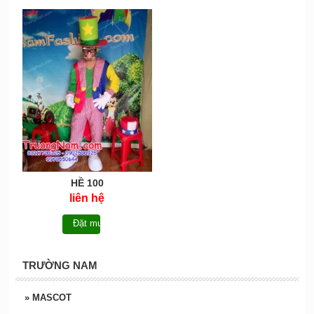
HỀ 100
liên hệ
Đặt mua
TRƯỜNG NAM
»
MASCOT