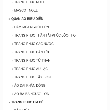
›
TRANG PHỤC NOEL
›
MASCOT NOEL
»
QUẦN ÁO BIỂU DIỄN
›
ĐẦM MÚA NGƯỜI LỚN
›
TRANG PHỤC THẦN TÀI-PHÚC-LỘC-THỌ
›
TRANG PHỤC CÁC NƯỚC
›
TRANG PHỤC DÂN TỘC
›
TRANG PHỤC TỨ THÂN
›
TRANG PHỤC ÂU LẠC
›
TRANG PHỤC TÂY SƠN
›
ÁO DÀI KHĂN ĐÓNG
›
ÁO BÀ BA NGƯỜI LỚN
»
TRANG PHỤC EM BÉ