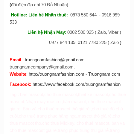
(
đối điện địa chỉ 70 Đỗ Nhuận)
Hotline:
Liên hệ Nhận thuê
:
0978 550 644 - 0916 999
533
Liên hệ Nhận May
:
0902 500 925 ( Zalo, Viber )
0977 844 139, 0121 7780 225 ( Zalo
)
Email
:
truongnamfashion@gmail.com
–
truongnamcompany@gmail.com.
Website
:
http://truongnamfashion.com
-
Truongnam.com
Facebook
:
https://www.facebook.com/truongnamfashion
Tag :
ban mascot
,
cho thue mascot
,
thiet ke mascot
,
cho thue
mascot
,
Nhận may mascot
,
bán mascot
,
cho thue mascot
gia re
,
Bán và cho thuê mascot thỏ giá rẻ
,
cho thuê đồ chú
cuội
,
cho thuê trang phục hằng nga
,
mascot thỏ giá rẻ
,
cho
thue mascot tho
,
cho thue Mickey
,
cho thuê mascot
,
ban va
cho thue mascost gia re,
trang phục trung thu giá rẻ
,
trang