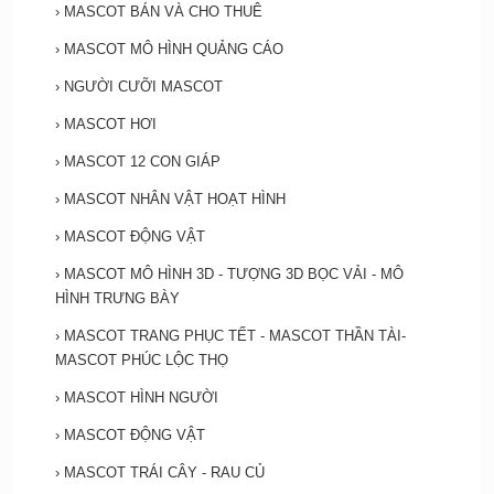
›
MASCOT BÁN VÀ CHO THUÊ
›
MASCOT MÔ HÌNH QUẢNG CÁO
›
NGƯỜI CƯỠI MASCOT
›
MASCOT HƠI
›
MASCOT 12 CON GIÁP
›
MASCOT NHÂN VẬT HOẠT HÌNH
›
MASCOT ĐỘNG VẬT
›
MASCOT MÔ HÌNH 3D - TƯỢNG 3D BỌC VẢI - MÔ
HÌNH TRƯNG BÀY
›
MASCOT TRANG PHỤC TẾT - MASCOT THẦN TÀI-
MASCOT PHÚC LỘC THỌ
›
MASCOT HÌNH NGƯỜI
›
MASCOT ĐỘNG VẬT
›
MASCOT TRÁI CÂY - RAU CỦ