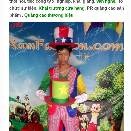
thôi nôi, tiệc công ty xí nghiệp,
khai giảng
,
văn nghệ
, tổ
chức sự kiện,
Khai trương cửa hàng
, PR quảng cáo sản
phẩm ,
Quảng cáo thương hiệu
.