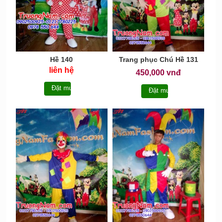
Hề 140
Trang phục Chú Hề 131
liên hệ
450,000 vnđ
Đặt mua
Đặt mua