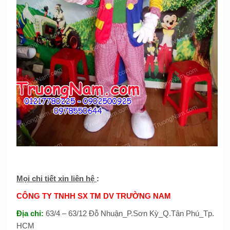
Mọi chi tiết xin liên hệ
:
CÔNG TY TNHH SX TM DV TRƯỜNG NAM
Địa chỉ:
63/4 – 63/12 Đỗ Nhuận_P.Sơn Kỳ_Q.Tân Phú_Tp.
HCM