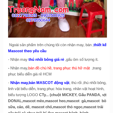
Ngoài sản phẩm trên chúng tôi còn nhận may, bán ,
thiết kế
Mascost theo yêu cầu
- Nhận may
thú nhồi bông giá rẻ
,gấu ôm số lượng ít.
-
Nhận may,
bán đồ chú hề, trang phục thú hở mặt
,trang
phục biểu diễn giá rẻ HCM
-
Nhận may,bán MASCOT động vật
, thú rối ,thú nhồi bông,
linh vật biểu diễn, trang phục hóa trang, nhân vật hoạt hình,
biểu tượng LOGO
CTy... (chuột MICKEY, Gấu PANDA, vịt
DONAL,mascot mèo,mascot heo,mascot gà,mascot bò
sữa, cáo, dê, mascot chó,mascot thỏ ngọc,mascot trái
cây,trái cà chua,trái bí đao,mascot bánh, bánh