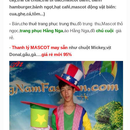
hamburger,bánh ngọt,hạt café,mascot động vật biển:
cua,ghẹ,cá,tôm...)
-
Bán,
cho thuê trang phục trung thu
,đồ trung thu,Mascot thỏ
ngọc,
trang phục Hằng Nga
,áo Hằng Nga,đồ
chú cuội
giá
rẻ.
-
Thanh lý MASCOT may sẵn
như chuột Mickey,vịt
Donal,gấu,gà….
giá rẻ mới 95%