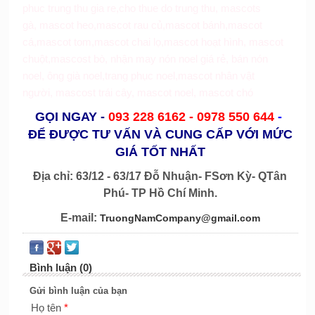
phuc trung thu gia re
,
cho thue do trung thu
,
mascots
gà
,
mascot heo
,
mascot rau củ
,
mascot bánh
,
mascot
cá
,
mascot tom
,
mascot chai lọ
,
mascot hoạt hình
,
mascot
chuột
,
mascost bò
,
nhận may nón noel giá rẻ
,
bán nón
noel
,
ông già noel
,
trang phục noel
,
mascot nhân vật
người
,
mascost trái cây
,
mascot noel
,
mascot chó
GỌI NGAY
-
093 228 6162 -
0978 550 644
-
ĐỂ ĐƯỢC TƯ VẤN VÀ CUNG CẤP VỚI MỨC
GIÁ TỐT NHẤT
Địa chỉ: 63/12 - 63/17 Đỗ Nhuận- FSơn Kỳ- QTân
Phú- TP Hồ Chí Minh.
E-mail:
TruongNamCompany@gmail.com
Bình luận (0)
Gửi bình luận của bạn
Họ tên
*