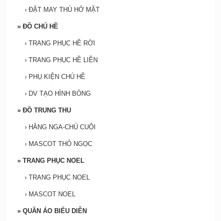
›
ĐẶT MAY THÚ HỞ MẶT
»
ĐỒ CHÚ HỀ
›
TRANG PHỤC HỀ RỜI
›
TRANG PHỤC HỀ LIỀN
›
PHỤ KIỆN CHÚ HỀ
›
DV TẠO HÌNH BÓNG
»
ĐỒ TRUNG THU
›
HẰNG NGA-CHÚ CUỘI
›
MASCOT THỎ NGỌC
»
TRANG PHỤC NOEL
›
TRANG PHỤC NOEL
›
MASCOT NOEL
»
QUẦN ÁO BIỂU DIỄN