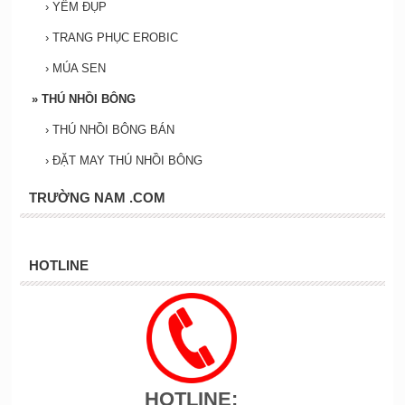
›
YẾM ĐỤP
›
TRANG PHỤC EROBIC
›
MÚA SEN
»
THÚ NHỒI BÔNG
›
THÚ NHỒI BÔNG BÁN
›
ĐẶT MAY THÚ NHỒI BÔNG
TRƯỜNG NAM .COM
HOTLINE
HOTLINE: