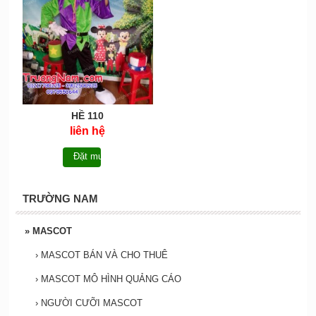
HỀ 110
liên hệ
Đặt mua
TRƯỜNG NAM
»
MASCOT
›
MASCOT BÁN VÀ CHO THUÊ
›
MASCOT MÔ HÌNH QUẢNG CÁO
›
NGƯỜI CƯỠI MASCOT