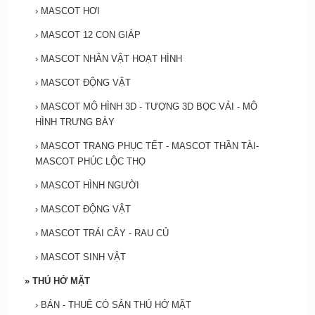
›
MASCOT HƠI
›
MASCOT 12 CON GIÁP
›
MASCOT NHÂN VẬT HOẠT HÌNH
›
MASCOT ĐỘNG VẬT
›
MASCOT MÔ HÌNH 3D - TƯỢNG 3D BỌC VẢI - MÔ
HÌNH TRƯNG BÀY
›
MASCOT TRANG PHỤC TẾT - MASCOT THẦN TÀI-
MASCOT PHÚC LỘC THỌ
›
MASCOT HÌNH NGƯỜI
›
MASCOT ĐỘNG VẬT
›
MASCOT TRÁI CÂY - RAU CỦ
›
MASCOT SINH VẬT
»
THÚ HỞ MẶT
›
BÁN - THUÊ CÓ SẮN THÚ HỞ MẶT