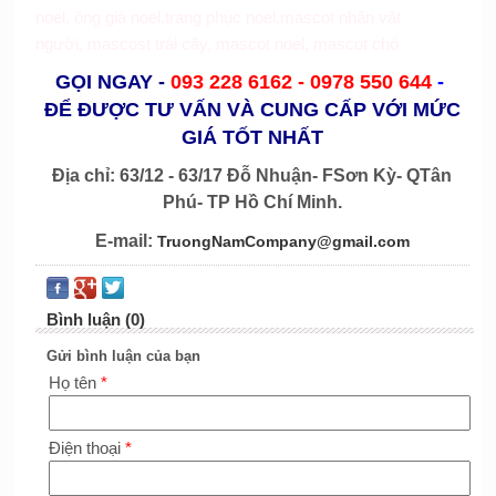
noel
,
ông già noel
,
trang phục noel
,
mascot nhân vật
người
,
mascost trái cây
,
mascot noel
,
mascot chó
GỌI NGAY
-
093 228 6162 -
0978 550 644
-
ĐỂ ĐƯỢC TƯ VẤN VÀ CUNG CẤP VỚI MỨC
GIÁ TỐT NHẤT
Địa chỉ: 63/12 - 63/17 Đỗ Nhuận- FSơn Kỳ- QTân
Phú- TP Hồ Chí Minh.
E-mail:
TruongNamCompany@gmail.com
Bình luận (0)
Gửi bình luận của bạn
Họ tên
*
Điện thoại
*