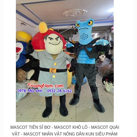
MASCOT TIẾN SĨ ĐƠ - MASCOT KHÔ LÔ - MASCOT QUÁI
VẬT - MASCOT NHÂN VẬT NÔNG DÂN KUN SIÊU PHÀM