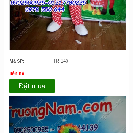
Mã SP:
Hề 140
liên hệ
Đặt mua