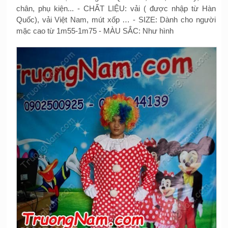
chân, phụ kiện... - CHẤT LIỆU: vải ( được nhập từ Hàn
Quốc), vải Việt Nam, mút xốp … - SIZE: Dành cho người
mặc cao từ 1m55-1m75 - MÀU SẮC: Như hình