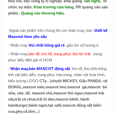
thôi nôi, tiệc công ty xí nghiệp,
khai giảng
,
văn nghệ
, tổ
chức sự kiện,
Khai trương cửa hàng
, PR quảng cáo sản
phẩm ,
Quảng cáo thương hiệu
.
Ngoài sản phẩm trên chúng tôi còn nhận may, bán ,
thiết kế
Mascost theo yêu cầu
- Nhận may
thú nhồi bông giá rẻ
,gấu ôm số lượng ít.
-
Nhận may,
bán đồ chú hề, trang phục thú hở mặt
,trang
phục biểu diễn giá rẻ HCM
-
Nhận may,bán MASCOT động vật
, thú rối ,thú nhồi bông,
linh vật biểu diễn, trang phục hóa trang, nhân vật hoạt hình,
biểu tượng LOGO
CTy... (chuột MICKEY, Gấu PANDA, vịt
DONAL,mascot mèo,mascot heo,mascot gà,mascot bò
sữa, cáo, dê, mascot chó,mascot thỏ ngọc,mascot trái
cây,trái cà chua,trái bí đao,mascot bánh, bánh
hamburger,bánh ngọt,hạt café,mascot động vật biển:
cua,ghẹ,cá,tôm...)