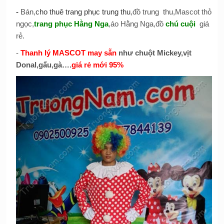
-
Bán,
cho thuê trang phục trung thu
,đồ trung thu,Mascot thỏ
ngọc,
trang phục Hằng Nga
,áo Hằng Nga,đồ
chú cuội
giá
rẻ.
-
Thanh lý MASCOT may sẵn
như chuột Mickey,vịt
Donal,gấu,gà….
giá rẻ mới 95%