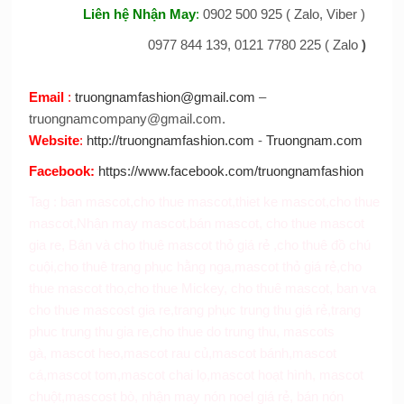
Liên hệ Nhận May
:
0902 500 925 ( Zalo, Viber )
0977 844 139, 0121 7780 225 ( Zalo
)
Email
:
truongnamfashion@gmail.com
–
truongnamcompany@gmail.com.
Website
:
http://truongnamfashion.com
-
Truongnam.com
Facebook
:
https://www.facebook.com/truongnamfashion
Tag :
ban mascot
,
cho thue mascot
,
thiet ke mascot
,
cho thue
mascot
,
Nhận may mascot
,
bán mascot
,
cho thue mascot
gia re
,
Bán và cho thuê mascot thỏ giá rẻ
,
cho thuê đồ chú
cuội
,
cho thuê trang phục hằng nga
,
mascot thỏ giá rẻ
,
cho
thue mascot tho
,
cho thue Mickey
,
cho thuê mascot
,
ban va
cho thue mascost gia re,
trang phục trung thu giá rẻ
,
trang
phuc trung thu gia re
,
cho thue do trung thu
,
mascots
gà
,
mascot heo
,
mascot rau củ
,
mascot bánh
,
mascot
cá
,
mascot tom
,
mascot chai lọ
,
mascot hoạt hình
,
mascot
chuột
,
mascost bò
,
nhận may nón noel giá rẻ
,
bán nón