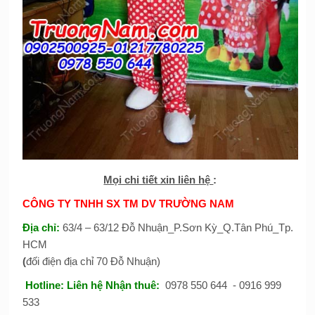
Mọi chi tiết xin liên hệ
:
CÔNG TY TNHH SX TM DV TRƯỜNG NAM
Địa chỉ:
63/4 – 63/12 Đỗ Nhuận_P.Sơn Kỳ_Q.Tân Phú_Tp.
HCM
(
đối điện địa chỉ 70 Đỗ Nhuận)
Hotline:
Liên hệ Nhận thuê
:
0978 550 644 - 0916 999
533