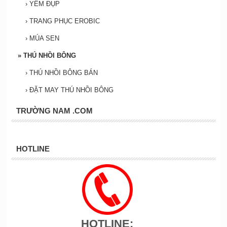
›
YẾM ĐỤP
›
TRANG PHỤC EROBIC
›
MÚA SEN
»
THÚ NHỒI BÔNG
›
THÚ NHỒI BÔNG BÁN
›
ĐẶT MAY THÚ NHỒI BÔNG
TRƯỜNG NAM .COM
HOTLINE
HOTLINE: