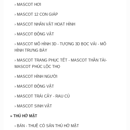
›
MASCOT HƠI
›
MASCOT 12 CON GIÁP
›
MASCOT NHÂN VẬT HOẠT HÌNH
›
MASCOT ĐỘNG VẬT
›
MASCOT MÔ HÌNH 3D - TƯỢNG 3D BỌC VẢI - MÔ
HÌNH TRƯNG BÀY
›
MASCOT TRANG PHỤC TẾT - MASCOT THẦN TÀI-
MASCOT PHÚC LỘC THỌ
›
MASCOT HÌNH NGƯỜI
›
MASCOT ĐỘNG VẬT
›
MASCOT TRÁI CÂY - RAU CỦ
›
MASCOT SINH VẬT
»
THÚ HỞ MẶT
›
BÁN - THUÊ CÓ SẮN THÚ HỞ MẶT