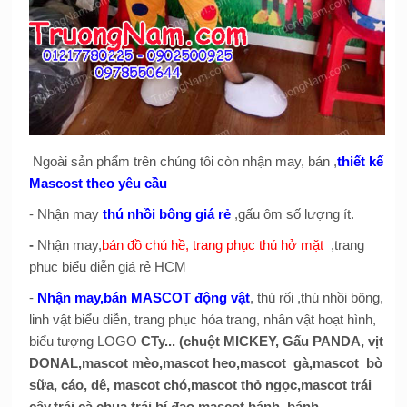
Ngoài sản phẩm trên chúng tôi còn nhận may, bán ,
thiết kế
Mascost theo yêu cầu
- Nhận may
thú nhồi bông giá rẻ
,gấu ôm số lượng ít.
-
Nhận may,
bán đồ chú hề, trang phục thú hở mặt
,trang
phục biểu diễn giá rẻ HCM
-
Nhận may,bán MASCOT động vật
, thú rối ,thú nhồi bông,
linh vật biểu diễn, trang phục hóa trang, nhân vật hoạt hình,
biểu tượng LOGO
CTy... (chuột MICKEY, Gấu PANDA, vịt
DONAL,mascot mèo,mascot heo,mascot gà,mascot bò
sữa, cáo, dê, mascot chó,mascot thỏ ngọc,mascot trái
cây,trái cà chua,trái bí đao,mascot bánh, bánh