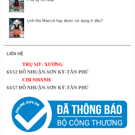
Linh thú Mascot hay được sử dụng ở đâu?
LIÊN HỆ
TRỤ SỞ - XƯỞNG
63/12 ĐỖ NHUẬN-SƠN KỲ-TÂN PHÚ
CHI NHÁNH
63/17 ĐỖ NHUẬN-SƠN KỲ-TÂN PHÚ