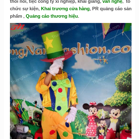
thôi nôi, tiệc công ty xí nghiệp,
khai giảng
,
văn nghệ
, tổ
chức sự kiện,
Khai trương cửa hàng
, PR quảng cáo sản
phẩm ,
Quảng cáo thương hiệu
.