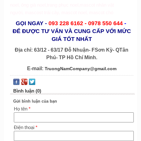
noel
,
ông già noel
,
trang phục noel
,
mascot nhân vật
người
,
mascost trái cây
,
mascot noel
,
mascot chó
GỌI NGAY
-
093 228 6162 -
0978 550 644
-
ĐỂ ĐƯỢC TƯ VẤN VÀ CUNG CẤP VỚI MỨC
GIÁ TỐT NHẤT
Địa chỉ: 63/12 - 63/17 Đỗ Nhuận- FSơn Kỳ- QTân
Phú- TP Hồ Chí Minh.
E-mail:
TruongNamCompany@gmail.com
Bình luận (0)
Gửi bình luận của bạn
Họ tên
*
Điện thoại
*