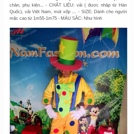
chân, phụ kiện... - CHẤT LIỆU: vải ( được nhập từ Hàn
Quốc), vải Việt Nam, mút xốp … - SIZE: Dành cho người
mặc cao từ 1m55-1m75 - MÀU SẮC: Như hình