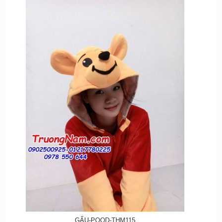
GẤU-POOD-THM115