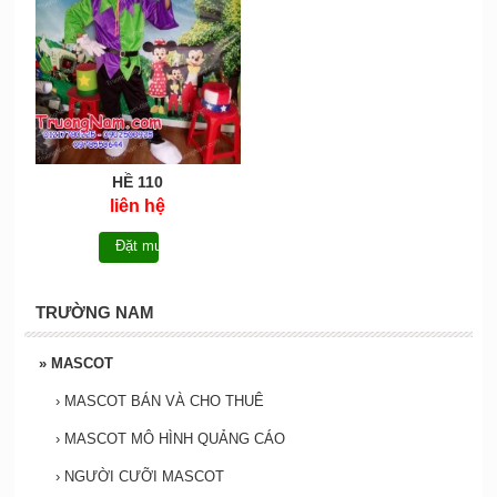
HỀ 110
liên hệ
Đặt mua
TRƯỜNG NAM
»
MASCOT
›
MASCOT BÁN VÀ CHO THUÊ
›
MASCOT MÔ HÌNH QUẢNG CÁO
›
NGƯỜI CƯỠI MASCOT