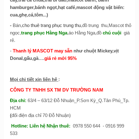
hamburger,bánh ngọt,hạt café,mascot động vật biển:
cua,ghẹ,cá,tôm...)
-
Bán,
cho thuê trang phục trung thu
,đồ trung thu,Mascot thỏ
ngọc,
trang phục Hằng Nga
,áo Hằng Nga,đồ
chú cuội
giá
rẻ.
-
Thanh lý MASCOT may sẵn
như chuột Mickey,vịt
Donal,gấu,gà….
giá rẻ mới 95%
Mọi chi tiết xin liên hệ
:
CÔNG TY TNHH SX TM DV TRƯỜNG NAM
Địa chỉ:
63/4 – 63/12 Đỗ Nhuận_P.Sơn Kỳ_Q.Tân Phú_Tp.
HCM
(
đối điện địa chỉ 70 Đỗ Nhuận)
Hotline:
Liên hệ Nhận thuê
:
0978 550 644 - 0916 999
533