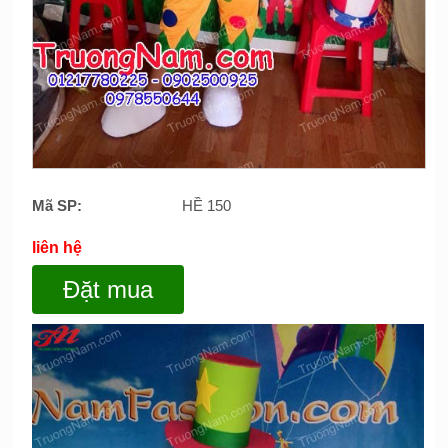
Mã SP:
HỀ 150
liên hệ
Đặt mua