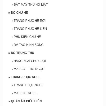
›
ĐẶT MAY THÚ HỞ MẶT
»
ĐỒ CHÚ HỀ
›
TRANG PHỤC HỀ RỜI
›
TRANG PHỤC HỀ LIỀN
›
PHỤ KIỆN CHÚ HỀ
›
DV TẠO HÌNH BÓNG
»
ĐỒ TRUNG THU
›
HẰNG NGA-CHÚ CUỘI
›
MASCOT THỎ NGỌC
»
TRANG PHỤC NOEL
›
TRANG PHỤC NOEL
›
MASCOT NOEL
»
QUẦN ÁO BIỂU DIỄN