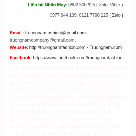
Liên hệ Nhận May
:
0902 500 925 ( Zalo, Viber )
0977 844 139, 0121 7780 225 ( Zalo
)
Email
:
truongnamfashion@gmail.com
–
truongnamcompany@gmail.com.
Website
:
http://truongnamfashion.com
-
Truongnam.com
Facebook
:
https://www.facebook.com/truongnamfashion
Tag :
ban mascot
,
cho thue mascot
,
thiet ke mascot
,
cho thue
mascot
,
Nhận may mascot
,
bán mascot
,
cho thue mascot
gia re
,
Bán và cho thuê mascot thỏ giá rẻ
,
cho thuê đồ chú
cuội
,
cho thuê trang phục hằng nga
,
mascot thỏ giá rẻ
,
cho
thue mascot tho
,
cho thue Mickey
,
cho thuê mascot
,
ban va
cho thue mascost gia re,
trang phục trung thu giá rẻ
,
trang
phuc trung thu gia re
,
cho thue do trung thu
,
mascots
gà
,
mascot heo
,
mascot rau củ
,
mascot bánh
,
mascot
cá
,
mascot tom
,
mascot chai lọ
,
mascot hoạt hình
,
mascot
chuột
,
mascost bò
,
nhận may nón noel giá rẻ
,
bán nón