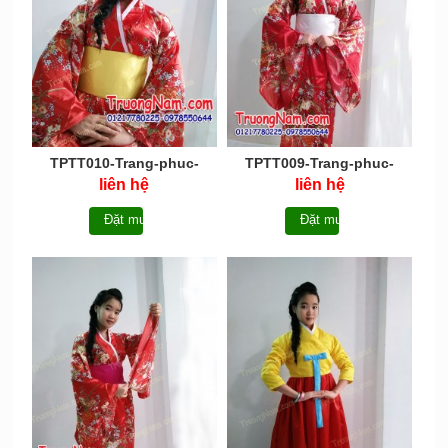
TPTT010-Trang-phuc-
TPTT009-Trang-phuc-
truyen-thong-Nhat-Ban-
truyen-thong-Nhat-Ban-
liên hệ
liên hệ
Kimono
Kimono
Đặt mua
Đặt mua