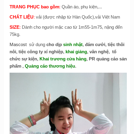
TRANG PHỤC bao gồm
:
Quần áo, phụ kiện,...
CHẤT LIỆU
:
vải (được nhập từ Hàn Quốc),vải Việt Nam
SIZE
:
Dành cho người mặc cao từ 1m55-1m75, nặng đến
75kg.
Mascost
sử dụng
cho dịp
sinh nhật
, đám cưới, tiệc thôi
nôi, tiệc công ty xí nghiệp,
khai giảng
, văn nghệ, tổ
chức sự kiện,
Khai trương cửa hàng
, PR quảng cáo sản
phẩm ,
Quảng cáo thương hiệu
.