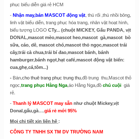
phục biểu diễn giá rẻ HCM
-
Nhận may,bán MASCOT động vật
, thú rối ,thú nhồi bông,
linh vật biểu diễn, trang phục hóa trang, nhân vật hoạt hình,
biểu tượng LOGO
CTy... (chuột MICKEY, Gấu PANDA, vịt
DONAL,mascot mèo,mascot heo,mascot gà,mascot bò
sữa, cáo, dê, mascot chó,mascot thỏ ngọc,mascot trái
cây,trái cà chua,trái bí đao,mascot bánh, bánh
hamburger,bánh ngọt,hạt café,mascot động vật biển:
cua,ghẹ,cá,tôm...)
-
Bán,
cho thuê trang phục trung thu
,đồ trung thu,Mascot thỏ
ngọc,
trang phục Hằng Nga
,áo Hằng Nga,đồ
chú cuội
giá
rẻ.
-
Thanh lý MASCOT may sẵn
như chuột Mickey,vịt
Donal,gấu,gà….
giá rẻ mới 95%
Mọi chi tiết xin liên hệ
:
CÔNG TY TNHH SX TM DV TRƯỜNG NAM