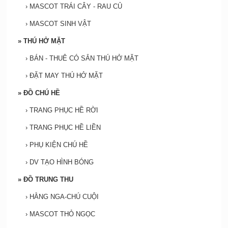
›
MASCOT TRÁI CÂY - RAU CỦ
›
MASCOT SINH VẬT
»
THÚ HỞ MẶT
›
BÁN - THUÊ CÓ SẮN THÚ HỞ MẶT
›
ĐẶT MAY THÚ HỞ MẶT
»
ĐỒ CHÚ HỀ
›
TRANG PHỤC HỀ RỜI
›
TRANG PHỤC HỀ LIỀN
›
PHỤ KIỆN CHÚ HỀ
›
DV TẠO HÌNH BÓNG
»
ĐỒ TRUNG THU
›
HẰNG NGA-CHÚ CUỘI
›
MASCOT THỎ NGỌC