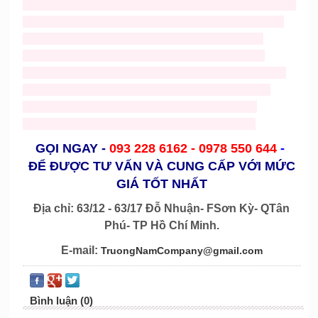
thue mascot tho
,
cho thue Mickey
,
cho thuê mascot
,
ban va
cho thue mascost gia re,
trang phục trung thu giá rẻ
,
trang
phuc trung thu gia re
,
cho thue do trung thu
,
mascots
gà
,
mascot heo
,
mascot rau củ
,
mascot bánh
,
mascot
cá
,
mascot tom
,
mascot chai lọ
,
mascot hoạt hình
,
mascot
chuột
,
mascost bò
,
nhận may nón noel giá rẻ
,
bán nón
noel
,
ông già noel
,
trang phục noel
,
mascot nhân vật
người
,
mascost trái cây
,
mascot noel
,
mascot chó
GỌI NGAY
-
093 228 6162 -
0978 550 644
-
ĐỂ ĐƯỢC TƯ VẤN VÀ CUNG CẤP VỚI MỨC
GIÁ TỐT NHẤT
Địa chỉ: 63/12 - 63/17 Đỗ Nhuận- FSơn Kỳ- QTân
Phú- TP Hồ Chí Minh.
E-mail:
TruongNamCompany@gmail.com
Bình luận (0)