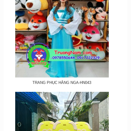
TRANG PHỤC HẰNG NGA-HN043