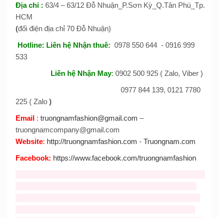
Địa chỉ
:
63/4 – 63/12 Đỗ Nhuận_P.Sơn Kỳ_Q.Tân Phú_Tp.
HCM
(
đối điện địa chỉ 70 Đỗ Nhuận)
Hotline:
Liên hệ Nhận thuê
:
0978 550 644 - 0916 999
533
Liên hệ Nhận May
:
0902 500 925 ( Zalo, Viber )
0977 844 139, 0121 7780
225 ( Zalo
)
Email
:
truongnamfashion@gmail.com
–
truongnamcompany@gmail.com
Website
:
http://truongnamfashion.com
-
Truongnam.com
Facebook
:
https://www.facebook.com/truongnamfashion
Tag :
ban mascot
,
cho thue mascot
,
thiet ke mascot
,
cho thue
mascot
,
Nhận may mascot
,
bán mascot
,
cho thue mascot
gia re
,
Bán và cho thuê mascot thỏ giá rẻ
,
cho thuê đồ chú
cuội
,
cho thuê trang phục hằng nga
,
mascot thỏ giá rẻ
,
cho