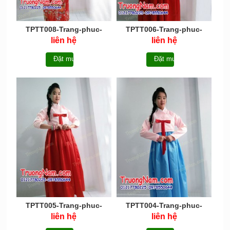
TPTT008-Trang-phuc-
TPTT006-Trang-phuc-
truyen-thong-Nhat-Ban-
truyen thong-hanbok -
liên hệ
liên hệ
Kimono
Han-Quoc
Đặt mua
Đặt mua
TPTT005-Trang-phuc-
TPTT004-Trang-phuc-
truyen thong-hanbok -
truyen thong-hanbok -
liên hệ
liên hệ
Han-Quoc
Han-Quoc