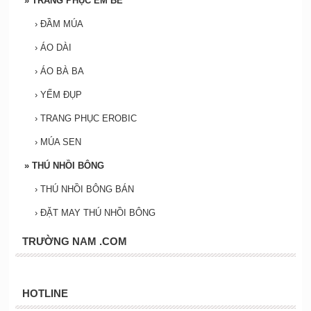
»
TRANG PHỤC EM BÉ
›
ĐẦM MÚA
›
ÁO DÀI
›
ÁO BÀ BA
›
YẾM ĐỤP
›
TRANG PHỤC EROBIC
›
MÚA SEN
»
THÚ NHỒI BÔNG
›
THÚ NHỒI BÔNG BÁN
›
ĐẶT MAY THÚ NHỒI BÔNG
TRƯỜNG NAM .COM
HOTLINE