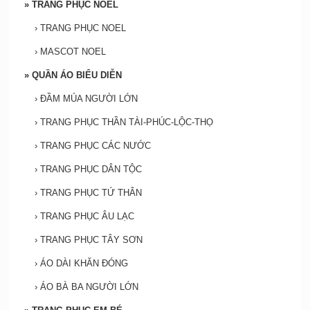
»
TRANG PHỤC NOEL
›
TRANG PHỤC NOEL
›
MASCOT NOEL
»
QUẦN ÁO BIỂU DIỄN
›
ĐẦM MÚA NGƯỜI LỚN
›
TRANG PHỤC THẦN TÀI-PHÚC-LỘC-THỌ
›
TRANG PHỤC CÁC NƯỚC
›
TRANG PHỤC DÂN TỘC
›
TRANG PHỤC TỨ THÂN
›
TRANG PHỤC ÂU LẠC
›
TRANG PHỤC TÂY SƠN
›
ÁO DÀI KHĂN ĐÓNG
›
ÁO BÀ BA NGƯỜI LỚN