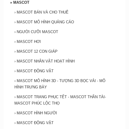
»
MASCOT
›
MASCOT BÁN VÀ CHO THUÊ
›
MASCOT MÔ HÌNH QUẢNG CÁO
›
NGƯỜI CƯỠI MASCOT
›
MASCOT HƠI
›
MASCOT 12 CON GIÁP
›
MASCOT NHÂN VẬT HOẠT HÌNH
›
MASCOT ĐỘNG VẬT
›
MASCOT MÔ HÌNH 3D - TƯỢNG 3D BỌC VẢI - MÔ
HÌNH TRƯNG BÀY
›
MASCOT TRANG PHỤC TẾT - MASCOT THẦN TÀI-
MASCOT PHÚC LỘC THỌ
›
MASCOT HÌNH NGƯỜI
›
MASCOT ĐỘNG VẬT