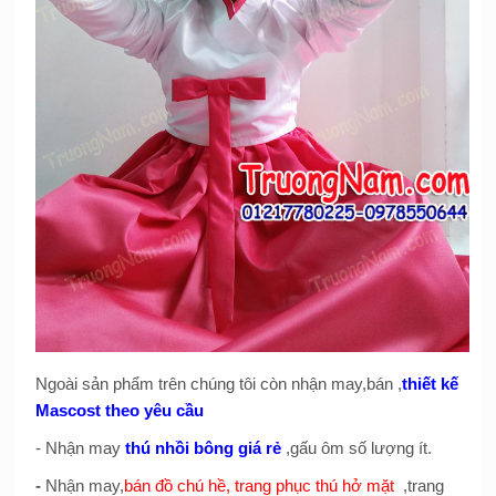
Ngoài sản phẩm trên chúng tôi còn nhận may,bán ,
thiết kế
Mascost theo yêu cầu
- Nhận may
thú nhồi bông giá rẻ
,gấu ôm số lượng ít.
-
Nhận may,
bán đồ chú hề, trang phục thú hở mặt
,trang