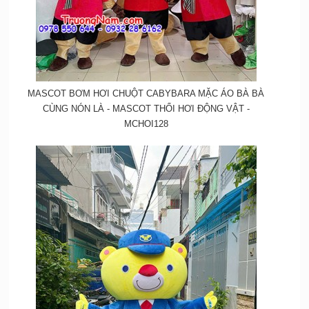
MASCOT BƠM HƠI CHUỘT CABYBARA MẶC ÁO BÀ BÀ
CÙNG NÓN LÀ - MASCOT THỔI HƠI ĐỘNG VẬT -
MCHOI128