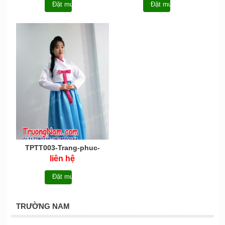
Đặt mua
Đặt mua
TPTT003-Trang-phuc-
truyen thong-hanbok -
liên hệ
Han-Quoc
Đặt mua
TRƯỜNG NAM