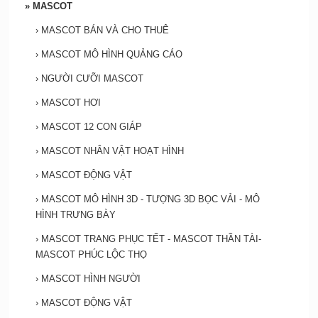
»
MASCOT
›
MASCOT BÁN VÀ CHO THUÊ
›
MASCOT MÔ HÌNH QUẢNG CÁO
›
NGƯỜI CƯỠI MASCOT
›
MASCOT HƠI
›
MASCOT 12 CON GIÁP
›
MASCOT NHÂN VẬT HOẠT HÌNH
›
MASCOT ĐỘNG VẬT
›
MASCOT MÔ HÌNH 3D - TƯỢNG 3D BỌC VẢI - MÔ
HÌNH TRƯNG BÀY
›
MASCOT TRANG PHỤC TẾT - MASCOT THẦN TÀI-
MASCOT PHÚC LỘC THỌ
›
MASCOT HÌNH NGƯỜI
›
MASCOT ĐỘNG VẬT