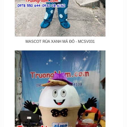
MASCOT RÙA XANH MÁ ĐỎ - MCSV031