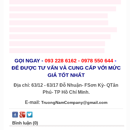
thue mascot tho
,
cho thue Mickey
,
cho thuê mascot
,
ban va
cho thue mascost gia re,
trang phục trung thu giá rẻ
,
trang
phuc trung thu gia re
,
cho thue do trung thu
,
mascots
gà
,
mascot heo
,
mascot rau củ
,
mascot bánh
,
mascot
cá
,
mascot tom
,
mascot chai lọ
,
mascot hoạt hình
,
mascot
chuột
,
mascost bò
,
nhận may nón noel giá rẻ
,
bán nón
noel
,
ông già noel
,
trang phục noel
,
mascot nhân vật
người
,
mascost trái cây
,
mascot noel
,
mascot chó
GỌI NGAY
-
093 228 6162 -
0978 550 644
-
ĐỂ ĐƯỢC TƯ VẤN VÀ CUNG CẤP VỚI MỨC
GIÁ TỐT NHẤT
Địa chỉ: 63/12 - 63/17 Đỗ Nhuận- FSơn Kỳ- QTân
Phú- TP Hồ Chí Minh.
E-mail:
TruongNamCompany@gmail.com
Bình luận (0)