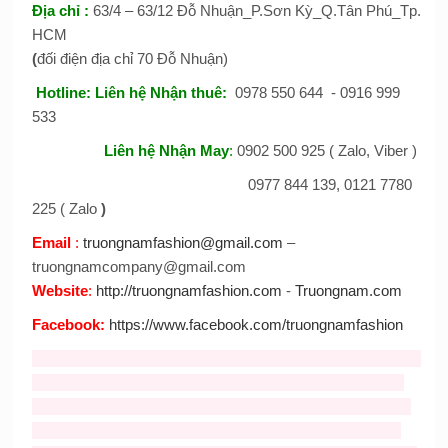
Địa chỉ
:
63/4 – 63/12 Đỗ Nhuận_P.Sơn Kỳ_Q.Tân Phú_Tp.
HCM
(
đối điện địa chỉ 70 Đỗ Nhuận)
Hotline:
Liên hệ Nhận thuê
:
0978 550 644 - 0916 999
533
Liên hệ Nhận May
:
0902 500 925 ( Zalo, Viber )
0977 844 139, 0121 7780
225 ( Zalo
)
Email
:
truongnamfashion@gmail.com
–
truongnamcompany@gmail.com
Website
:
http://truongnamfashion.com
-
Truongnam.com
Facebook
:
https://www.facebook.com/truongnamfashion
Tag :
ban mascot
,
cho thue mascot
,
thiet ke mascot
,
cho thue
mascot
,
Nhận may mascot
,
bán mascot
,
cho thue mascot
gia re
,
Bán và cho thuê mascot thỏ giá rẻ
,
cho thuê đồ chú
cuội
,
cho thuê trang phục hằng nga
,
mascot thỏ giá rẻ
,
cho