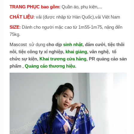
TRANG PHỤC bao gồm
:
Quần áo, phụ kiện,...
CHẤT LIỆU
:
vải (được nhập từ Hàn Quốc),vải Việt Nam
SIZE
:
Dành cho người mặc cao từ 1m55-1m75, nặng đến
75kg.
Mascost
sử dụng
cho dịp
sinh nhật
, đám cưới, tiệc thôi
nôi, tiệc công ty xí nghiệp,
khai giảng
, văn nghệ, tổ
chức sự kiện,
Khai trương cửa hàng
, PR quảng cáo sản
phẩm ,
Quảng cáo thương hiệu
.