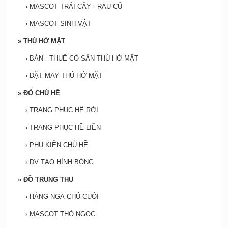
›
MASCOT TRÁI CÂY - RAU CỦ
›
MASCOT SINH VẬT
»
THÚ HỞ MẶT
›
BÁN - THUÊ CÓ SẮN THÚ HỞ MẶT
›
ĐẶT MAY THÚ HỞ MẶT
»
ĐỒ CHÚ HỀ
›
TRANG PHỤC HỀ RỜI
›
TRANG PHỤC HỀ LIỀN
›
PHỤ KIỆN CHÚ HỀ
›
DV TẠO HÌNH BÓNG
»
ĐỒ TRUNG THU
›
HẰNG NGA-CHÚ CUỘI
›
MASCOT THỎ NGỌC