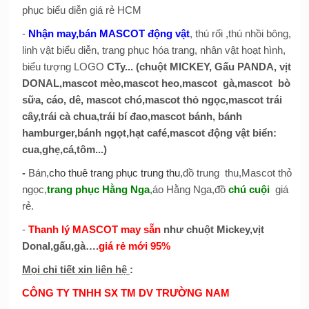
phục biểu diễn giá rẻ HCM
-
Nhận may,bán MASCOT động vật
, thú rối ,thú nhồi bông,
linh vật biểu diễn, trang phục hóa trang, nhân vật hoạt hình,
biểu tượng LOGO
CTy... (chuột MICKEY, Gấu PANDA, vịt
DONAL,mascot mèo,mascot heo,mascot gà,mascot bò
sữa, cáo, dê, mascot chó,mascot thỏ ngọc,mascot trái
cây,trái cà chua,trái bí đao,mascot bánh, bánh
hamburger,bánh ngọt,hạt café,mascot động vật biển:
cua,ghẹ,cá,tôm...)
-
Bán,
cho thuê trang phục trung thu
,đồ trung thu,Mascot thỏ
ngọc,
trang phục Hằng Nga
,áo Hằng Nga,đồ
chú cuội
giá
rẻ.
-
Thanh lý MASCOT may sẵn
như chuột Mickey,vịt
Donal,gấu,gà….
giá rẻ mới 95%
Mọi chi tiết xin liên hệ
:
CÔNG TY TNHH SX TM DV TRƯỜNG NAM