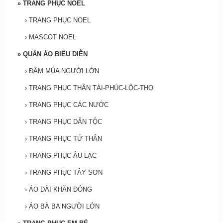
»
TRANG PHỤC NOEL
›
TRANG PHỤC NOEL
›
MASCOT NOEL
»
QUẦN ÁO BIỂU DIỄN
›
ĐẦM MÚA NGƯỜI LỚN
›
TRANG PHỤC THẦN TÀI-PHÚC-LỘC-THỌ
›
TRANG PHỤC CÁC NƯỚC
›
TRANG PHỤC DÂN TỘC
›
TRANG PHỤC TỨ THÂN
›
TRANG PHỤC ÂU LẠC
›
TRANG PHỤC TÂY SƠN
›
ÁO DÀI KHĂN ĐÓNG
›
ÁO BÀ BA NGƯỜI LỚN