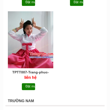
Đặt mua
Đặt mua
TPTT007-Trang-phuc-
truyen thong-hanbok -
liên hệ
Han-Quoc
Đặt mua
TRƯỜNG NAM