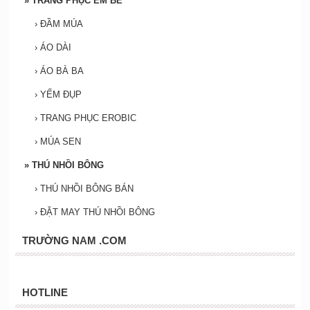
»
TRANG PHỤC EM BÉ
›
ĐẦM MÚA
›
ÁO DÀI
›
ÁO BÀ BA
›
YẾM ĐỤP
›
TRANG PHỤC EROBIC
›
MÚA SEN
»
THÚ NHỒI BÔNG
›
THÚ NHỒI BÔNG BÁN
›
ĐẶT MAY THÚ NHỒI BÔNG
TRƯỜNG NAM .COM
HOTLINE