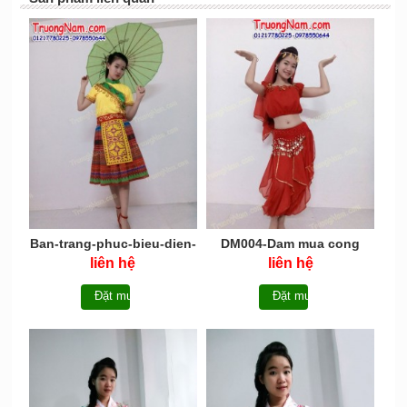
Ban-trang-phuc-bieu-dien-
DM004-Dam mua cong
Trang-Phuc-Dan-Toc-
chua
liên hệ
liên hệ
TPTT015
Đặt mua
Đặt mua