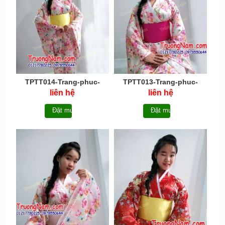
TPTT014-Trang-phuc-
TPTT013-Trang-phuc-
truyen-thong-Nhat-Ban-
truyen-thong-Nhat-Ban-
liên hệ
liên hệ
Kimono
Kimono
Đặt mua
Đặt mua