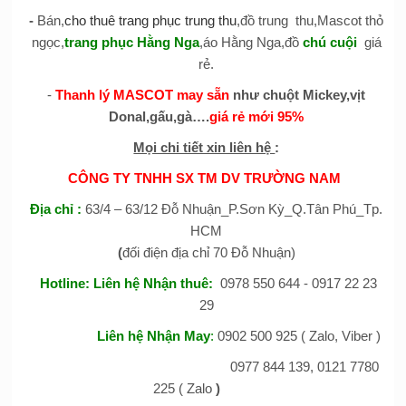
-
Bán,
cho thuê trang phục trung thu
,đồ trung thu,Mascot thỏ
ngọc,
trang phục Hằng Nga
,áo Hằng Nga,đồ
chú cuội
giá
rẻ.
-
Thanh lý MASCOT may sẵn
như chuột Mickey,vịt
Donal,gấu,gà….
giá rẻ mới 95%
Mọi chi tiết xin liên hệ
:
CÔNG TY TNHH SX TM DV TRƯỜNG NAM
Địa chỉ
:
63/4 – 63/12 Đỗ Nhuận_P.Sơn Kỳ_Q.Tân Phú_Tp.
HCM
(
đối điện địa chỉ 70 Đỗ Nhuận)
Hotline:
Liên hệ Nhận thuê
:
0978 550 644 - 0917 22 23
29
Liên hệ Nhận May
:
0902 500 925 ( Zalo, Viber )
0977 844 139, 0121 7780
225 ( Zalo
)