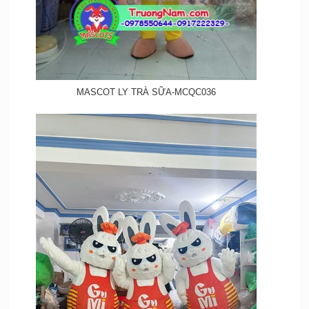
MASCOT LY TRÀ SỮA-MCQC036