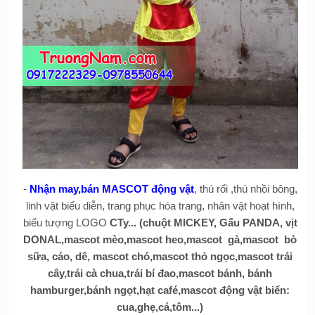
-
Nhận may,bán MASCOT động vật
, thú rối ,thú nhồi bông,
linh vật biểu diễn, trang phục hóa trang, nhân vật hoạt hình,
biểu tượng LOGO
CTy... (chuột MICKEY, Gấu PANDA, vịt
DONAL,mascot mèo,mascot heo,mascot gà,mascot bò
sữa, cáo, dê, mascot chó,mascot thỏ ngọc,mascot trái
cây,trái cà chua,trái bí đao,mascot bánh, bánh
hamburger,bánh ngọt,hạt café,mascot động vật biển:
cua,ghẹ,cá,tôm...)