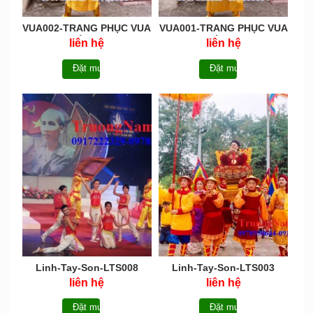
VUA002-TRANG PHỤC VUA
VUA001-TRANG PHỤC VUA
CHÚA ĐẸP
CHÚA ĐẸP
liên hệ
liên hệ
Đặt mua
Đặt mua
Linh-Tay-Son-LTS008
Linh-Tay-Son-LTS003
liên hệ
liên hệ
Đặt mua
Đặt mua