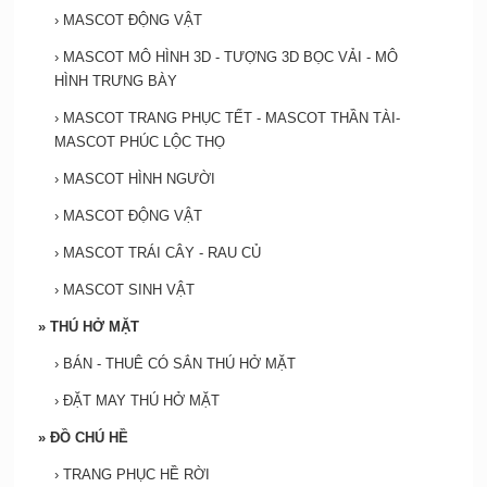
›
MASCOT ĐỘNG VẬT
›
MASCOT MÔ HÌNH 3D - TƯỢNG 3D BỌC VẢI - MÔ
HÌNH TRƯNG BÀY
›
MASCOT TRANG PHỤC TẾT - MASCOT THẦN TÀI-
MASCOT PHÚC LỘC THỌ
›
MASCOT HÌNH NGƯỜI
›
MASCOT ĐỘNG VẬT
›
MASCOT TRÁI CÂY - RAU CỦ
›
MASCOT SINH VẬT
»
THÚ HỞ MẶT
›
BÁN - THUÊ CÓ SẮN THÚ HỞ MẶT
›
ĐẶT MAY THÚ HỞ MẶT
»
ĐỒ CHÚ HỀ
›
TRANG PHỤC HỀ RỜI