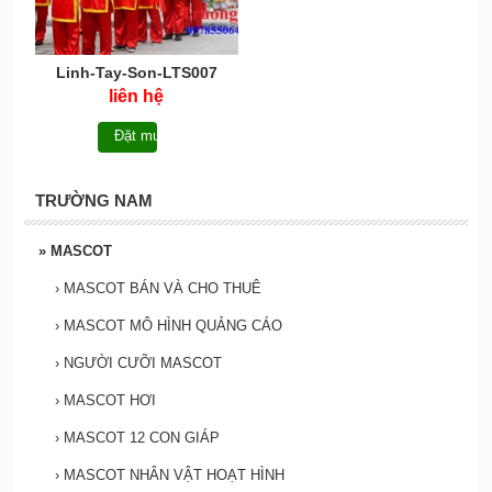
Linh-Tay-Son-LTS007
liên hệ
Đặt mua
TRƯỜNG NAM
»
MASCOT
›
MASCOT BÁN VÀ CHO THUÊ
›
MASCOT MÔ HÌNH QUẢNG CÁO
›
NGƯỜI CƯỠI MASCOT
›
MASCOT HƠI
›
MASCOT 12 CON GIÁP
›
MASCOT NHÂN VẬT HOẠT HÌNH