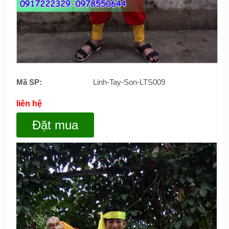
Mã SP:
Linh-Tay-Son-LTS009
liên hệ
Đặt mua