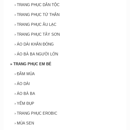
›
TRANG PHỤC DÂN TỘC
›
TRANG PHỤC TỨ THÂN
›
TRANG PHỤC ÂU LẠC
›
TRANG PHỤC TÂY SƠN
›
ÁO DÀI KHĂN ĐÓNG
›
ÁO BÀ BA NGƯỜI LỚN
»
TRANG PHỤC EM BÉ
›
ĐẦM MÚA
›
ÁO DÀI
›
ÁO BÀ BA
›
YẾM ĐỤP
›
TRANG PHỤC EROBIC
›
MÚA SEN