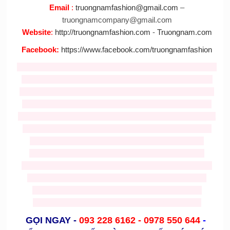
Email
:
truongnamfashion@gmail.com
–
truongnamcompany@gmail.com
Website
:
http://truongnamfashion.com
-
Truongnam.com
Facebook
:
https://www.facebook.com/truongnamfashion
Tag :
ban mascot
,
cho thue mascot
,
thiet ke mascot
,
cho thue
mascot
,
Nhận may mascot
,
bán mascot
,
cho thue mascot
gia re
,
Bán và cho thuê mascot thỏ giá rẻ
,
cho thuê đồ chú
cuội
,
cho thuê trang phục hằng nga
,
mascot thỏ giá rẻ
,
cho
thue mascot tho
,
cho thue Mickey
,
cho thuê mascot
,
ban va
cho thue mascost gia re,
trang phục trung thu giá rẻ
,
trang
phuc trung thu gia re
,
cho thue do trung thu
,
mascots
gà
,
mascot heo
,
mascot rau củ
,
mascot bánh
,
mascot
cá
,
mascot tom
,
mascot chai lọ
,
mascot hoạt hình
,
mascot
chuột
,
mascost bò
,
nhận may nón noel giá rẻ
,
bán nón
noel
,
ông già noel
,
trang phục noel
,
mascot nhân vật
người
,
mascost trái cây
,
mascot noel
,
mascot chó
GỌI NGAY
-
093 228 6162 -
0978 550 644
-