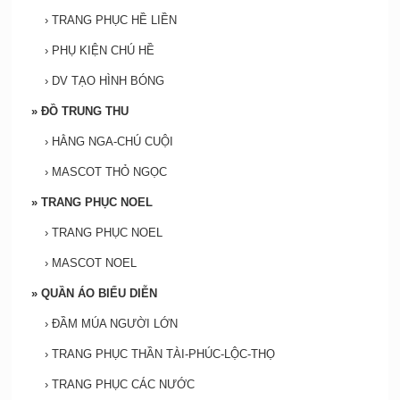
›
TRANG PHỤC HỀ LIỀN
›
PHỤ KIỆN CHÚ HỀ
›
DV TẠO HÌNH BÓNG
»
ĐỒ TRUNG THU
›
HẰNG NGA-CHÚ CUỘI
›
MASCOT THỎ NGỌC
»
TRANG PHỤC NOEL
›
TRANG PHỤC NOEL
›
MASCOT NOEL
»
QUẦN ÁO BIỂU DIỄN
›
ĐẦM MÚA NGƯỜI LỚN
›
TRANG PHỤC THẦN TÀI-PHÚC-LỘC-THỌ
›
TRANG PHỤC CÁC NƯỚC