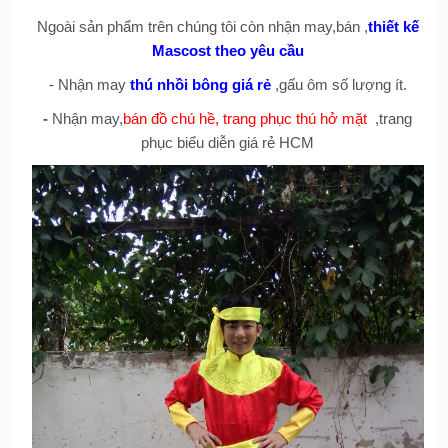
Ngoài sản phẩm trên chúng tôi còn nhận may,bán ,
thiết kế
Mascost theo yêu cầu
- Nhận may
thú nhồi bông giá rẻ
,gấu ôm số lượng ít.
-
Nhận may,
bán đồ chú hề, trang phục thú hở mặt
,trang
phục biểu diễn giá rẻ HCM