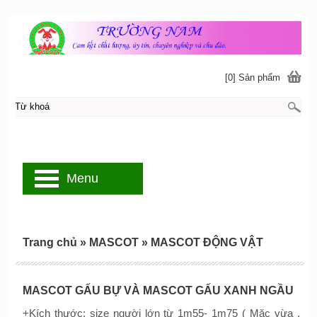
[0] Sản phẩm
Menu
Trang chủ
»
MASCOT
»
MASCOT ĐỘNG VẬT
MASCOT GẤU BỰ VÀ MASCOT GẤU XANH NGẦU
+Kích thước: size người lớn từ 1m55- 1m75 ( Mặc vừa ,