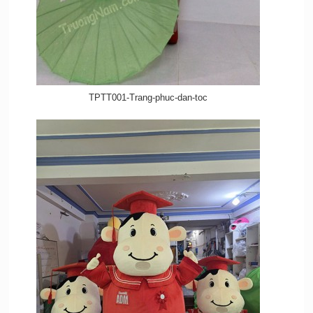
TPTT001-Trang-phuc-dan-toc