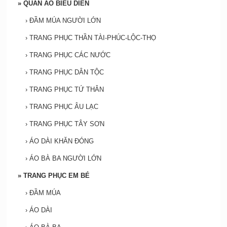
»
QUẦN ÁO BIỂU DIỄN
›
ĐẦM MÚA NGƯỜI LỚN
›
TRANG PHỤC THẦN TÀI-PHÚC-LỘC-THỌ
›
TRANG PHỤC CÁC NƯỚC
›
TRANG PHỤC DÂN TỘC
›
TRANG PHỤC TỨ THÂN
›
TRANG PHỤC ÂU LẠC
›
TRANG PHỤC TÂY SƠN
›
ÁO DÀI KHĂN ĐÓNG
›
ÁO BÀ BA NGƯỜI LỚN
»
TRANG PHỤC EM BÉ
›
ĐẦM MÚA
›
ÁO DÀI