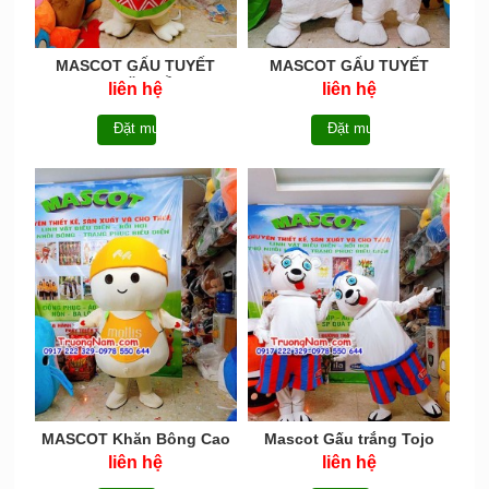
MASCOT GẤU TUYẾT
MASCOT GẤU TUYẾT
VINCOM MẶC ĐỒ NOEL
liên hệ
liên hệ
Đặt mua
Đặt mua
MASCOT Khăn Bông Cao
Mascot Gấu trắng Tojo
Cấp Mollis
liên hệ
liên hệ